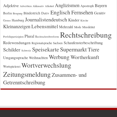
Anglizismen
Bayern
Adjektive
Apostroph
Adverbien
Akkusativ
Alkohol
Englisch
Fernsehen
Genitiv
Berlin
Bindestrich
Dativ
Beugung
Journalistendeutsch
Kinder
Hamburg
Genus
Kirche
Kleinanzeigen
Lebensmittel
Mehrzahl
Musiktitel
Mode
Rechtschreibung
Plural
Rechtschreibreform
Perfektpartizipien
Redewendungen
Schaufensterbeschriftung
Regionalsprache
Sachsen
Supermarkt
Speisekarte
Tiere
Schilder
Schweiz
Werbung
Wortherkunft
Umgangssprache
Weihnachten
Wortverwechslung
Wortspielerei
Zeitungsmeldung
Zusammen- und
Getrenntschreibung