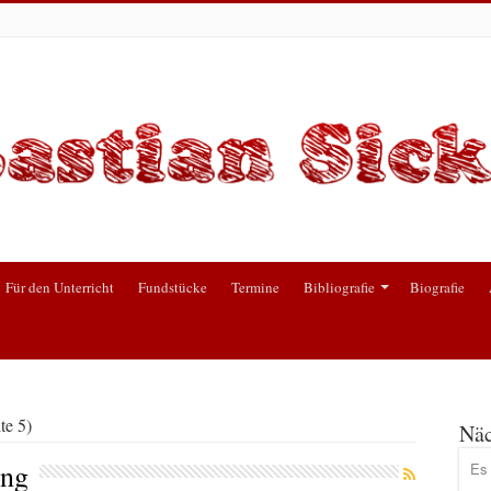
Für den Unterricht
Fundstücke
Termine
Bibliografie
Biografie
te 5)
Näc
ung
Es 