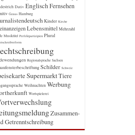
Englisch
Fernsehen
destrich
Dativ
itiv
Hamburg
Genus
urnalistendeutsch
Kinder
Kirche
einanzeigen
Lebensmittel
Mehrzahl
Plural
Musiktitel
de
Perfektpartizipien
htschreibreform
echtschreibung
dewendungen
Regionalsprache
Sachsen
Schilder
aufensterbeschriftung
Schweiz
Supermarkt
eisekarte
Tiere
Werbung
gangssprache
Weihnachten
rtherkunft
Wortspielerei
ortverwechslung
eitungsmeldung
Zusammen-
d Getrenntschreibung