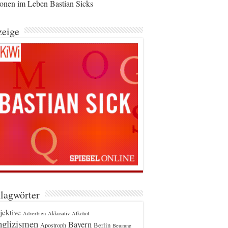
ionen im Leben Bastian Sicks
eige
lagwörter
jektive
Adverbien
Akkusativ
Alkohol
glizismen
Bayern
Berlin
Apostroph
Beugung