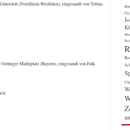
n Gütersloh (Nordrhein-Westfalen), eingesandt von Tobias
Bin
Gen
Jo
Kl
Mo
Rec
R
Re
Oettinger Marktplatz (Bayern), eingesandt von Falk
Sch
Sp
Um
Wo
ten
W
Z
un