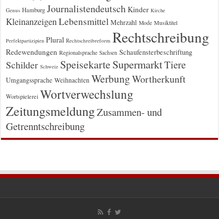
Journalistendeutsch
Kinder
Hamburg
Genus
Kirche
Kleinanzeigen
Lebensmittel
Mehrzahl
Musiktitel
Mode
Rechtschreibung
Plural
Rechtschreibreform
Perfektpartizipien
Redewendungen
Schaufensterbeschriftung
Regionalsprache
Sachsen
Supermarkt
Speisekarte
Tiere
Schilder
Schweiz
Werbung
Wortherkunft
Umgangssprache
Weihnachten
Wortverwechslung
Wortspielerei
Zeitungsmeldung
Zusammen- und
Getrenntschreibung