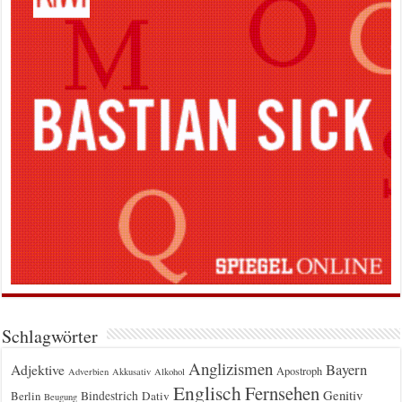
Schlagwörter
Anglizismen
Bayern
Adjektive
Apostroph
Adverbien
Akkusativ
Alkohol
Englisch
Fernsehen
Genitiv
Berlin
Bindestrich
Dativ
Beugung