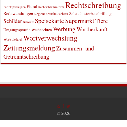
Rechtschreibung
Plural
Rechtschreibreform
Perfektpartizipien
Redewendungen
Schaufensterbeschriftung
Regionalsprache
Sachsen
Supermarkt
Speisekarte
Tiere
Schilder
Schweiz
Werbung
Wortherkunft
Umgangssprache
Weihnachten
Wortverwechslung
Wortspielerei
Zeitungsmeldung
Zusammen- und
Getrenntschreibung
© 2026