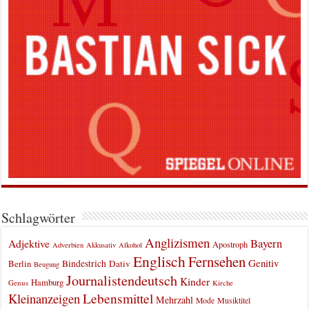
Schlagwörter
Anglizismen
Bayern
Adjektive
Apostroph
Adverbien
Akkusativ
Alkohol
Englisch
Fernsehen
Genitiv
Berlin
Bindestrich
Dativ
Beugung
Journalistendeutsch
Kinder
Hamburg
Genus
Kirche
Kleinanzeigen
Lebensmittel
Mehrzahl
Musiktitel
Mode