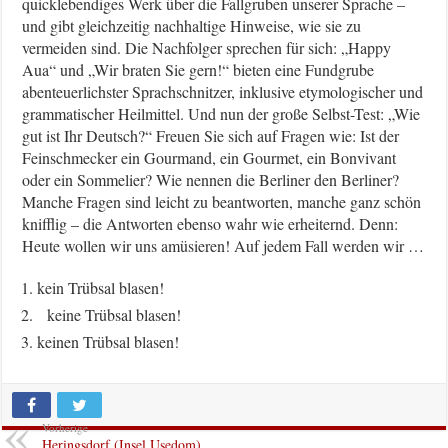
quicklebendiges Werk über die Fallgruben unserer Sprache –
und gibt gleichzeitig nachhaltige Hinweise, wie sie zu
vermeiden sind. Die Nachfolger sprechen für sich: „Happy
Aua“ und „Wir braten Sie gern!“ bieten eine Fundgrube
abenteuerlichster Sprachschnitzer, inklusive etymologischer und
grammatischer Heilmittel. Und nun der große Selbst-Test: „Wie
gut ist Ihr Deutsch?“ Freuen Sie sich auf Fragen wie: Ist der
Feinschmecker ein Gourmand, ein Gourmet, ein Bonvivant
oder ein Sommelier? Wie nennen die Berliner den Berliner?
Manche Fragen sind leicht zu beantworten, manche ganz schön
knifflig – die Antworten ebenso wahr wie erheiternd. Denn:
Heute wollen wir uns amüsieren! Auf jedem Fall werden wir …
kein Trübsal blasen!
keine Trübsal blasen!
keinen Trübsal blasen!
Vorherige
Heringsdorf (Insel Usedom)