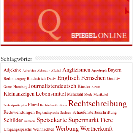
Schlagwörter
Anglizismen
Bayern
Adjektive
Apostroph
Adverbien
Akkusativ
Alkohol
Englisch
Fernsehen
Genitiv
Berlin
Bindestrich
Dativ
Beugung
Journalistendeutsch
Kinder
Hamburg
Genus
Kirche
Kleinanzeigen
Lebensmittel
Mehrzahl
Musiktitel
Mode
Rechtschreibung
Plural
Rechtschreibreform
Perfektpartizipien
Redewendungen
Schaufensterbeschriftung
Regionalsprache
Sachsen
Supermarkt
Speisekarte
Tiere
Schilder
Schweiz
Werbung
Wortherkunft
Umgangssprache
Weihnachten