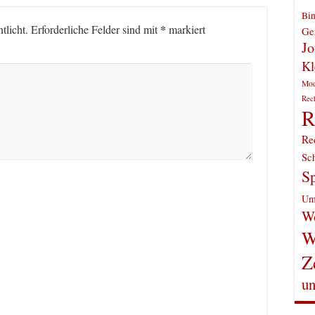
Bin
*
tlicht.
Erforderliche Felder sind mit
markiert
Gen
Jo
Kl
Mo
Rec
R
Re
Sch
Sp
Um
Wo
W
Z
un