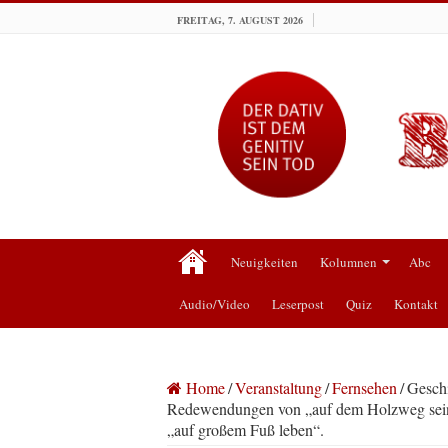
FREITAG, 7. AUGUST 2026
Neuigkeiten
Kolumnen
Abc
Audio/Video
Leserpost
Quiz
Kontakt
Home
/
Veranstaltung
/
Fernsehen
/
Geschi
Redewendungen von „auf dem Holzweg sein“ 
„auf großem Fuß leben“.