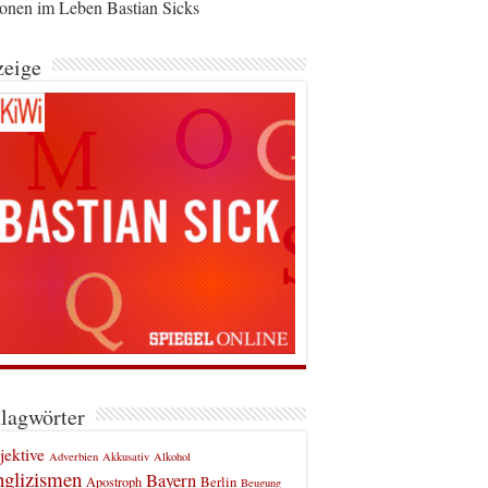
ionen im Leben Bastian Sicks
eige
lagwörter
jektive
Adverbien
Akkusativ
Alkohol
glizismen
Bayern
Berlin
Apostroph
Beugung