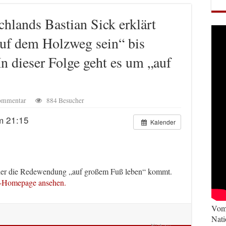
chlands Bastian Sick erklärt
uf dem Holzweg sein“ bis
n dieser Folge geht es um „auf
Kommentar
884 Besucher
m 21:15
Kalender
woher die Redewendung „auf großem Fuß leben“ kommt.
dr-Homepage ansehen.
Vom 
Nati
Nächstes