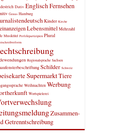
Englisch
Fernsehen
destrich
Dativ
itiv
Hamburg
Genus
urnalistendeutsch
Kinder
Kirche
einanzeigen
Lebensmittel
Mehrzahl
Plural
Musiktitel
de
Perfektpartizipien
htschreibreform
echtschreibung
dewendungen
Regionalsprache
Sachsen
Schilder
aufensterbeschriftung
Schweiz
Supermarkt
eisekarte
Tiere
Werbung
gangssprache
Weihnachten
rtherkunft
Wortspielerei
ortverwechslung
eitungsmeldung
Zusammen-
d Getrenntschreibung