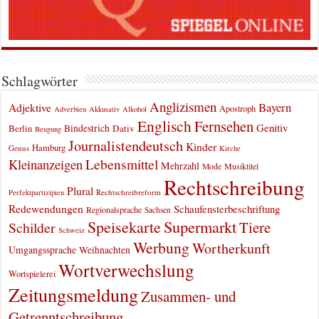
Schlagwörter
Anglizismen
Bayern
Adjektive
Apostroph
Adverbien
Akkusativ
Alkohol
Englisch
Fernsehen
Genitiv
Berlin
Bindestrich
Dativ
Beugung
Journalistendeutsch
Kinder
Hamburg
Genus
Kirche
Kleinanzeigen
Lebensmittel
Mehrzahl
Musiktitel
Mode
Rechtschreibung
Plural
Rechtschreibreform
Perfektpartizipien
Redewendungen
Schaufensterbeschriftung
Regionalsprache
Sachsen
Supermarkt
Speisekarte
Tiere
Schilder
Schweiz
Werbung
Wortherkunft
Umgangssprache
Weihnachten
Wortverwechslung
Wortspielerei
Zeitungsmeldung
Zusammen- und
Getrenntschreibung