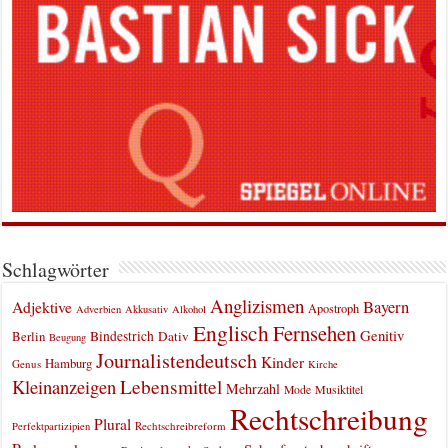
Schlagwörter
Anglizismen
Bayern
Adjektive
Apostroph
Adverbien
Akkusativ
Alkohol
Englisch
Fernsehen
Genitiv
Berlin
Bindestrich
Dativ
Beugung
Journalistendeutsch
Kinder
Hamburg
Genus
Kirche
Kleinanzeigen
Lebensmittel
Mehrzahl
Musiktitel
Mode
Rechtschreibung
Plural
Rechtschreibreform
Perfektpartizipien