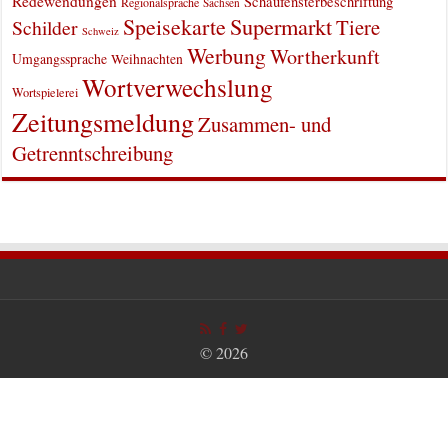
Redewendungen
Schaufensterbeschriftung
Regionalsprache
Sachsen
Supermarkt
Speisekarte
Tiere
Schilder
Schweiz
Werbung
Wortherkunft
Umgangssprache
Weihnachten
Wortverwechslung
Wortspielerei
Zeitungsmeldung
Zusammen- und
Getrenntschreibung
© 2026