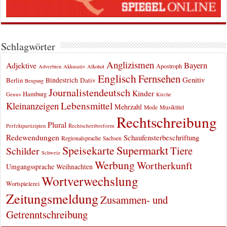
Schlagwörter
Anglizismen
Bayern
Adjektive
Apostroph
Adverbien
Akkusativ
Alkohol
Englisch
Fernsehen
Genitiv
Berlin
Bindestrich
Dativ
Beugung
Journalistendeutsch
Kinder
Hamburg
Genus
Kirche
Kleinanzeigen
Lebensmittel
Mehrzahl
Musiktitel
Mode
Rechtschreibung
Plural
Rechtschreibreform
Perfektpartizipien
Redewendungen
Schaufensterbeschriftung
Regionalsprache
Sachsen
Supermarkt
Speisekarte
Tiere
Schilder
Schweiz
Werbung
Wortherkunft
Umgangssprache
Weihnachten
Wortverwechslung
Wortspielerei
Zeitungsmeldung
Zusammen- und
Getrenntschreibung