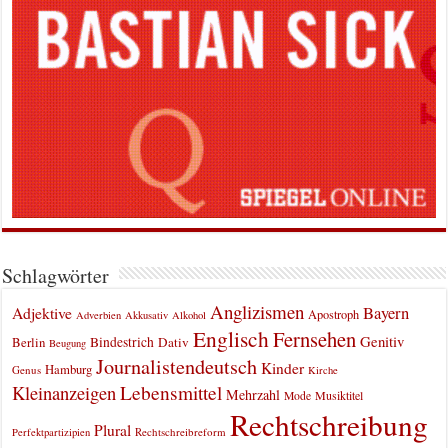
Schlagwörter
Anglizismen
Bayern
Adjektive
Apostroph
Adverbien
Akkusativ
Alkohol
Englisch
Fernsehen
Genitiv
Berlin
Bindestrich
Dativ
Beugung
Journalistendeutsch
Kinder
Hamburg
Genus
Kirche
Kleinanzeigen
Lebensmittel
Mehrzahl
Musiktitel
Mode
Rechtschreibung
Plural
Rechtschreibreform
Perfektpartizipien