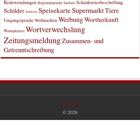
Redewendungen
Schaufensterbeschriftung
Regionalsprache
Sachsen
Supermarkt
Speisekarte
Tiere
Schilder
Schweiz
Werbung
Wortherkunft
Umgangssprache
Weihnachten
Wortverwechslung
Wortspielerei
Zeitungsmeldung
Zusammen- und
Getrenntschreibung
© 2026