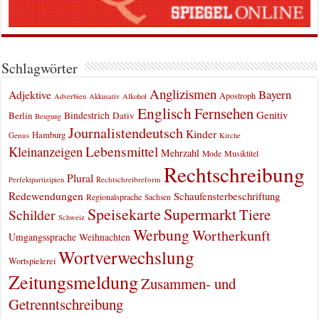
Schlagwörter
Anglizismen
Bayern
Adjektive
Apostroph
Adverbien
Akkusativ
Alkohol
Englisch
Fernsehen
Genitiv
Berlin
Bindestrich
Dativ
Beugung
Journalistendeutsch
Kinder
Hamburg
Genus
Kirche
Kleinanzeigen
Lebensmittel
Mehrzahl
Musiktitel
Mode
Rechtschreibung
Plural
Rechtschreibreform
Perfektpartizipien
Redewendungen
Schaufensterbeschriftung
Regionalsprache
Sachsen
Supermarkt
Speisekarte
Tiere
Schilder
Schweiz
Werbung
Wortherkunft
Umgangssprache
Weihnachten
Wortverwechslung
Wortspielerei
Zeitungsmeldung
Zusammen- und
Getrenntschreibung