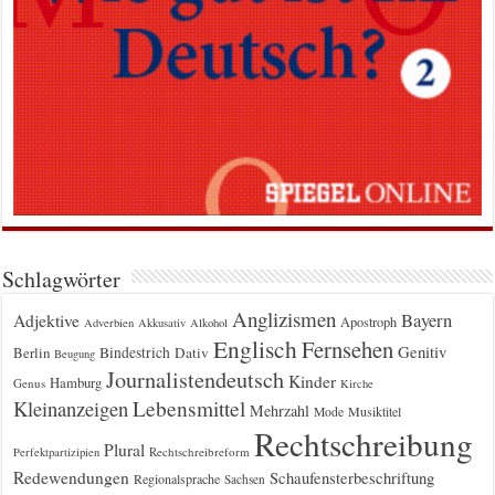
Schlagwörter
Anglizismen
Bayern
Adjektive
Apostroph
Adverbien
Akkusativ
Alkohol
Englisch
Fernsehen
Genitiv
Berlin
Bindestrich
Dativ
Beugung
Journalistendeutsch
Kinder
Hamburg
Genus
Kirche
Kleinanzeigen
Lebensmittel
Mehrzahl
Musiktitel
Mode
Rechtschreibung
Plural
Rechtschreibreform
Perfektpartizipien
Redewendungen
Schaufensterbeschriftung
Regionalsprache
Sachsen