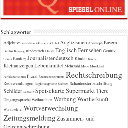
Schlagwörter
Anglizismen
Bayern
Adjektive
Apostroph
Adverbien
Akkusativ
Alkohol
Englisch
Fernsehen
Genitiv
Berlin
Bindestrich
Dativ
Beugung
Journalistendeutsch
Kinder
Hamburg
Genus
Kirche
Kleinanzeigen
Lebensmittel
Mehrzahl
Musiktitel
Mode
Rechtschreibung
Plural
Rechtschreibreform
Perfektpartizipien
Redewendungen
Schaufensterbeschriftung
Regionalsprache
Sachsen
Supermarkt
Speisekarte
Tiere
Schilder
Schweiz
Werbung
Wortherkunft
Umgangssprache
Weihnachten
Wortverwechslung
Wortspielerei
Zeitungsmeldung
Zusammen- und
Getrenntschreibung