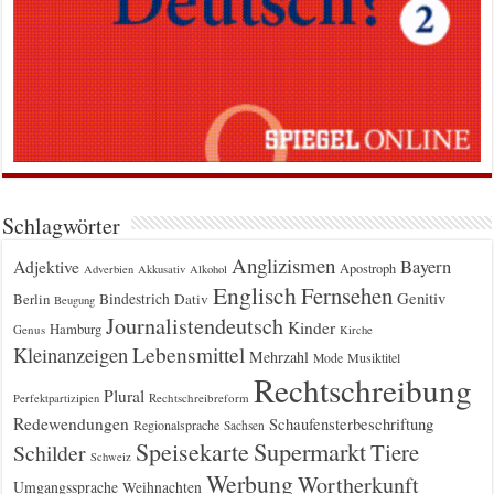
Schlagwörter
Anglizismen
Bayern
Adjektive
Apostroph
Adverbien
Akkusativ
Alkohol
Englisch
Fernsehen
Genitiv
Berlin
Bindestrich
Dativ
Beugung
Journalistendeutsch
Kinder
Hamburg
Genus
Kirche
Kleinanzeigen
Lebensmittel
Mehrzahl
Musiktitel
Mode
Rechtschreibung
Plural
Rechtschreibreform
Perfektpartizipien
Redewendungen
Schaufensterbeschriftung
Regionalsprache
Sachsen
Supermarkt
Speisekarte
Tiere
Schilder
Schweiz
Werbung
Wortherkunft
Umgangssprache
Weihnachten