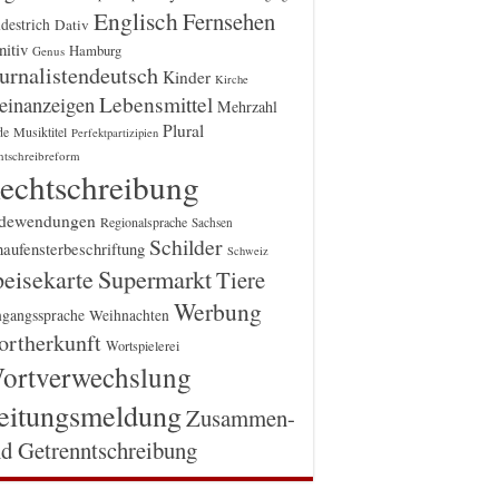
Englisch
Fernsehen
destrich
Dativ
itiv
Hamburg
Genus
urnalistendeutsch
Kinder
Kirche
einanzeigen
Lebensmittel
Mehrzahl
Plural
Musiktitel
de
Perfektpartizipien
htschreibreform
echtschreibung
dewendungen
Regionalsprache
Sachsen
Schilder
aufensterbeschriftung
Schweiz
Supermarkt
eisekarte
Tiere
Werbung
gangssprache
Weihnachten
rtherkunft
Wortspielerei
ortverwechslung
eitungsmeldung
Zusammen-
d Getrenntschreibung