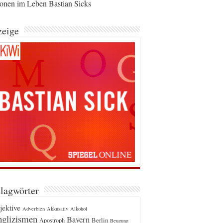
ionen im Leben Bastian Sicks
eige
lagwörter
jektive
Adverbien
Akkusativ
Alkohol
glizismen
Bayern
Berlin
Apostroph
Beugung