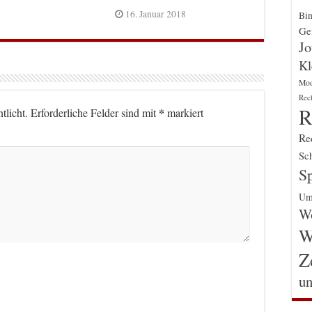
16. Januar 2018
Bin
Gen
Jo
Kl
Mo
Rec
R
*
tlicht.
Erforderliche Felder sind mit
markiert
Re
Sch
Sp
Um
Wo
W
Z
un