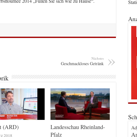
bsttournee 2014 „Füllen Sie sich wie zu Hause“.
Stat
Anz
Nächstes
Geschmackloses Getränk
brik
Sch
nt (ARD)
Landesschau Rheinland-
Ad
An
Pfalz
rz 2018