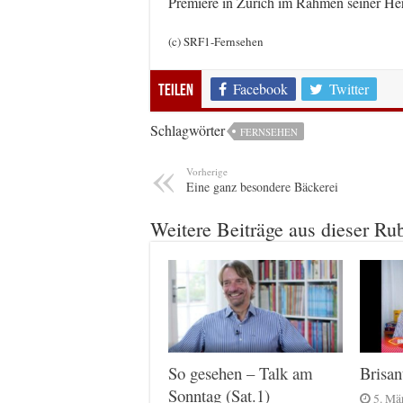
Premiere in Zürich im Rahmen seiner Her
(c) SRF1-Fernsehen
Facebook
Twitter
Teilen
Schlagwörter
FERNSEHEN
Vorherige
Eine ganz besondere Bäckerei
Weitere Beiträge aus dieser Ru
Brisa
So gesehen – Talk am
Sonntag (Sat.1)
5. Mä