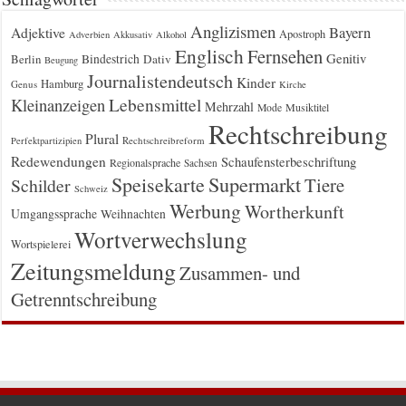
Anglizismen
Bayern
Adjektive
Apostroph
Adverbien
Akkusativ
Alkohol
Englisch
Fernsehen
Genitiv
Berlin
Bindestrich
Dativ
Beugung
Journalistendeutsch
Kinder
Hamburg
Genus
Kirche
Kleinanzeigen
Lebensmittel
Mehrzahl
Musiktitel
Mode
Rechtschreibung
Plural
Rechtschreibreform
Perfektpartizipien
Redewendungen
Schaufensterbeschriftung
Regionalsprache
Sachsen
Supermarkt
Speisekarte
Tiere
Schilder
Schweiz
Werbung
Wortherkunft
Umgangssprache
Weihnachten
Wortverwechslung
Wortspielerei
Zeitungsmeldung
Zusammen- und
Getrenntschreibung