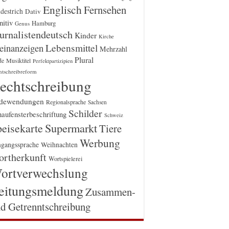
Englisch
Fernsehen
destrich
Dativ
itiv
Hamburg
Genus
urnalistendeutsch
Kinder
Kirche
einanzeigen
Lebensmittel
Mehrzahl
Plural
Musiktitel
de
Perfektpartizipien
htschreibreform
echtschreibung
dewendungen
Regionalsprache
Sachsen
Schilder
aufensterbeschriftung
Schweiz
Supermarkt
eisekarte
Tiere
Werbung
gangssprache
Weihnachten
rtherkunft
Wortspielerei
ortverwechslung
eitungsmeldung
Zusammen-
d Getrenntschreibung