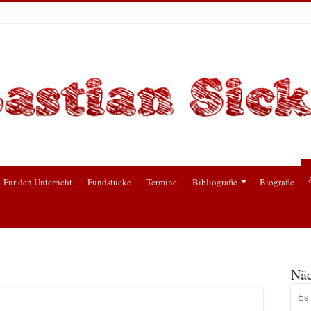
Für den Unterricht
Fundstücke
Termine
Bibliografie
Biografie
Näc
Es 