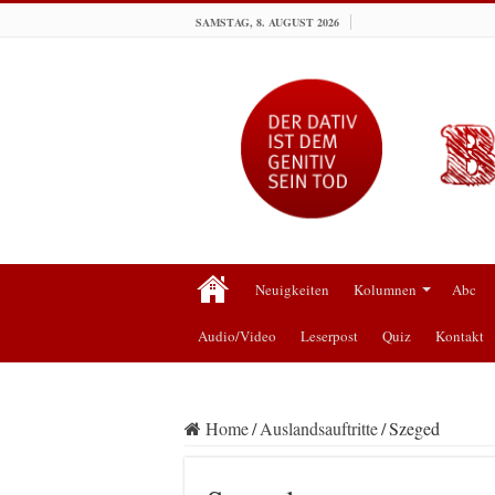
SAMSTAG, 8. AUGUST 2026
Neuigkeiten
Kolumnen
Abc
Audio/Video
Leserpost
Quiz
Kontakt
Home
/
Auslandsauftritte
/
Szeged