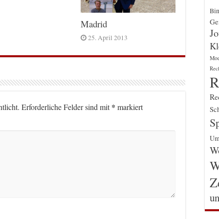
Bin
Gen
Madrid
Jo
25. April 2013
Kl
Mo
Rec
R
Re
*
tlicht.
Erforderliche Felder sind mit
markiert
Sch
Sp
Um
Wo
W
Z
un