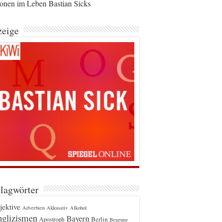
ionen im Leben Bastian Sicks
eige
lagwörter
jektive
Adverbien
Akkusativ
Alkohol
glizismen
Bayern
Berlin
Apostroph
Beugung