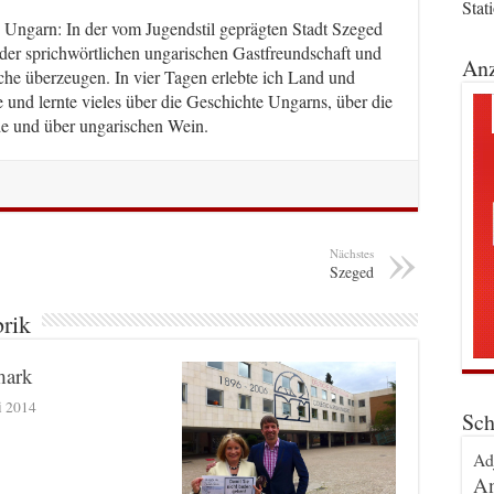
Stat
h Ungarn: In der vom Jugendstil geprägten Stadt Szeged
 der sprichwörtlichen ungarischen Gastfreundschaft und
Anz
che überzeugen. In vier Tagen erlebte ich Land und
 und lernte vieles über die Geschichte Ungarns, über die
e und über ungarischen Wein.
Nächstes
Szeged
brik
ark
i 2014
Sch
Ad
An