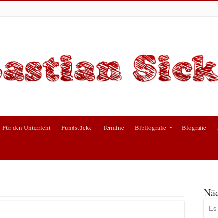
Für den Unterricht
Fundstücke
Termine
Bibliografie
Biografie
Näc
Es 