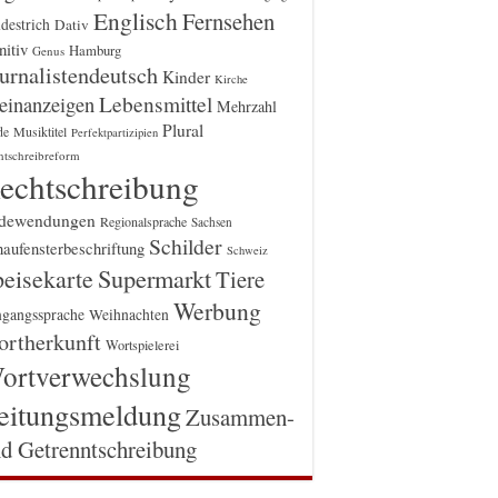
Englisch
Fernsehen
destrich
Dativ
itiv
Hamburg
Genus
urnalistendeutsch
Kinder
Kirche
einanzeigen
Lebensmittel
Mehrzahl
Plural
Musiktitel
de
Perfektpartizipien
htschreibreform
echtschreibung
dewendungen
Regionalsprache
Sachsen
Schilder
aufensterbeschriftung
Schweiz
Supermarkt
eisekarte
Tiere
Werbung
gangssprache
Weihnachten
rtherkunft
Wortspielerei
ortverwechslung
eitungsmeldung
Zusammen-
d Getrenntschreibung