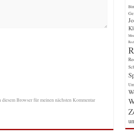
Bin
Gen
Jo
Kl
Mo
Rec
R
Re
Sch
Sp
Um
Wo
W
n diesem Browser für meinen nächsten Kommentar
Z
un