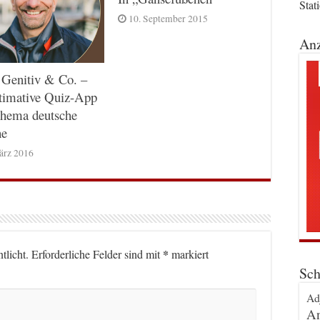
Stat
10. September 2015
Anz
 Genitiv & Co. –
timative Quiz-App
hema deutsche
he
ärz 2016
*
tlicht.
Erforderliche Felder sind mit
markiert
Sch
Ad
An