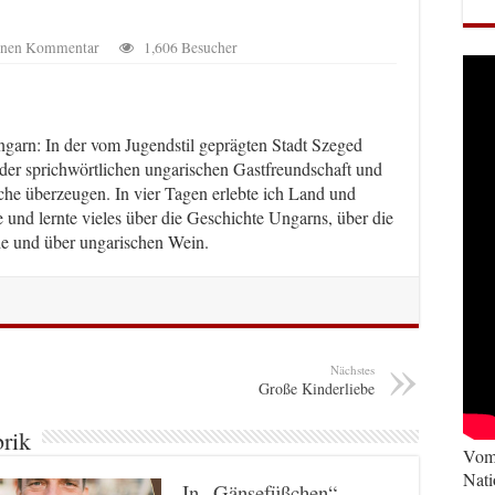
einen Kommentar
1,606 Besucher
ngarn: In der vom Jugendstil geprägten Stadt Szeged
 der sprichwörtlichen ungarischen Gastfreundschaft und
che überzeugen. In vier Tagen erlebte ich Land und
 und lernte vieles über die Geschichte Ungarns, über die
e und über ungarischen Wein.
Nächstes
Große Kinderliebe
brik
Vom 
Nati
In „Gänsefüßchen“