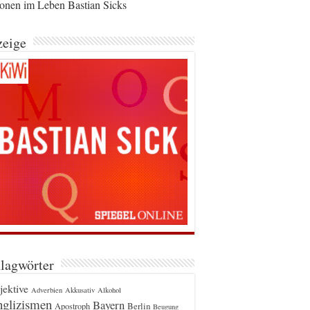
ionen im Leben Bastian Sicks
eige
lagwörter
jektive
Adverbien
Akkusativ
Alkohol
glizismen
Bayern
Berlin
Apostroph
Beugung