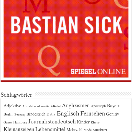
Schlagwörter
Anglizismen
Bayern
Adjektive
Apostroph
Adverbien
Akkusativ
Alkohol
Englisch
Fernsehen
Genitiv
Berlin
Bindestrich
Dativ
Beugung
Journalistendeutsch
Kinder
Hamburg
Genus
Kirche
Kleinanzeigen
Lebensmittel
Mehrzahl
Musiktitel
Mode