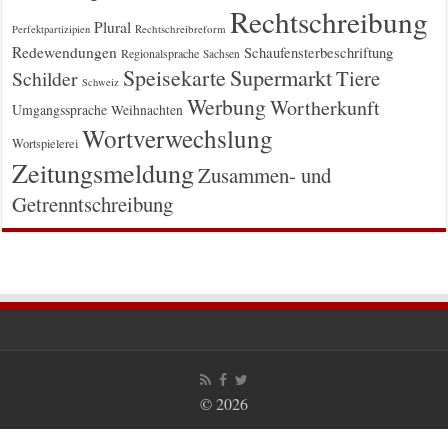
Rechtschreibung
Plural
Rechtschreibreform
Perfektpartizipien
Redewendungen
Schaufensterbeschriftung
Regionalsprache
Sachsen
Supermarkt
Speisekarte
Tiere
Schilder
Schweiz
Werbung
Wortherkunft
Umgangssprache
Weihnachten
Wortverwechslung
Wortspielerei
Zeitungsmeldung
Zusammen- und
Getrenntschreibung
© 2026