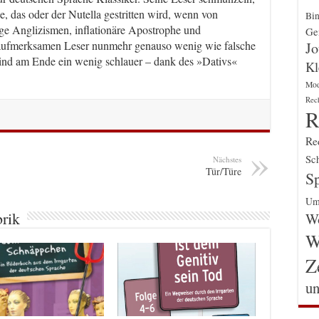
, das oder der Nutella gestritten wird, wenn von
Bin
ige Anglizismen, inflationäre Apostrophe und
Gen
 aufmerksamen Leser nunmehr genauso wenig wie falsche
Jo
 sind am Ende ein wenig schlauer – dank des »Dativs«
Kl
Mo
Rec
R
Re
Sch
Nächstes
Tür/Türe
Sp
Um
brik
Wo
W
Z
un