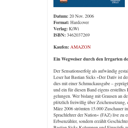
Datum:
20 Nov. 2006
Format:
Hardcover
Verlag:
KiWi
ISBN:
3462037269
Kaufen:
AMAZON
Ein Wegweiser durch den Irrgarten d
Der Sensationserfolg als aufwändig gesta
Leser hat Bastian Sicks »Der Dativ ist 
dies mit einer Schmuckausgabe – geprägt
und ein für diesen Band eigens erstelltes 
gelungen. Wer bislang mit Grausen an den
plötzlich freiwillig über Zeichensetzung,
März 2006 strömten 15.000 Zuschauer in
Sprachlehrer der Nation« (FAZ) live zu e
Erbsenzähler, sondern erzählt Geschicht
Bastian Sicks Kolumnen und Einwürfe zu