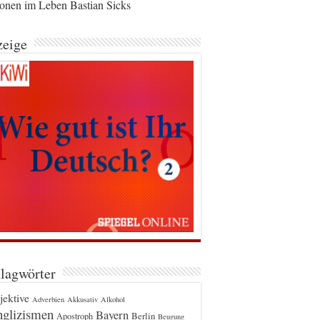
ionen im Leben Bastian Sicks
eige
lagwörter
jektive
Adverbien
Akkusativ
Alkohol
glizismen
Bayern
Berlin
Apostroph
Beugung