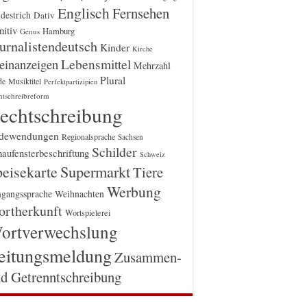
Englisch
Fernsehen
destrich
Dativ
itiv
Hamburg
Genus
urnalistendeutsch
Kinder
Kirche
einanzeigen
Lebensmittel
Mehrzahl
Plural
Musiktitel
de
Perfektpartizipien
htschreibreform
echtschreibung
dewendungen
Regionalsprache
Sachsen
Schilder
aufensterbeschriftung
Schweiz
Supermarkt
eisekarte
Tiere
Werbung
gangssprache
Weihnachten
rtherkunft
Wortspielerei
ortverwechslung
eitungsmeldung
Zusammen-
d Getrenntschreibung