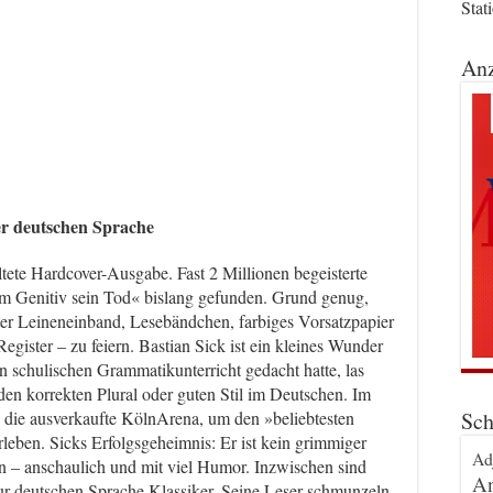
Stat
Anz
er deutschen Sprache
ltete Hardcover-Ausgabe. Fast 2 Millionen begeisterte
dem Genitiv sein Tod« bislang gefunden. Grund genug,
er Leineneinband, Lesebändchen, farbiges Vorsatzpapier
Register – zu feiern. Bastian Sick ist ein kleines Wunder
 schulischen Grammatikunterricht gedacht hatte, las
 den korrekten Plural oder guten Stil im Deutschen. Im
Sch
 die ausverkaufte KölnArena, um den »beliebtesten
rleben. Sicks Erfolgsgeheimnis: Er ist kein grimmiger
Ad
en – anschaulich und mit viel Humor. Inzwischen sind
An
r deutschen Sprache Klassiker. Seine Leser schmunzeln,