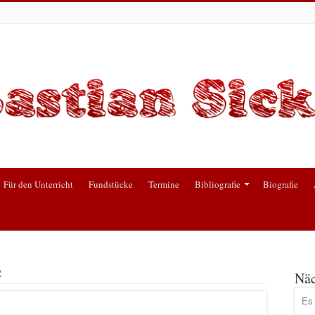
Für den Unterricht
Fundstücke
Termine
Bibliografie
Biografie
2
Näc
Es 