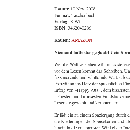
Datum:
10 Nov. 2008
Format:
Taschenbuch
Verlag:
KiWi
ISBN:
3462040286
Kaufen:
AMAZON
Niemand hätte das geglaubt ? ein Spr
Wer die Welt verstehen will, muss sie les
vor dem Lesen kommt das Schreiben. Und
faszinierende und schillernde Welt. Ob es
Expedition ins Herz der sprachlichen Fin
Erfolg von »Happy Aua«, dem bizarrsten 
lustigsten und kuriosesten Fundstücke a
Leser ausgewählt und kommentiert.
Er lädt ein zu einem Spaziergang durch 
die Niederungen der Speisekarten und üb
hinein in die entlegensten Winkel der In