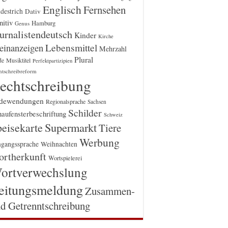
Englisch
Fernsehen
destrich
Dativ
itiv
Hamburg
Genus
urnalistendeutsch
Kinder
Kirche
einanzeigen
Lebensmittel
Mehrzahl
Plural
Musiktitel
de
Perfektpartizipien
htschreibreform
echtschreibung
dewendungen
Regionalsprache
Sachsen
Schilder
aufensterbeschriftung
Schweiz
Supermarkt
eisekarte
Tiere
Werbung
gangssprache
Weihnachten
rtherkunft
Wortspielerei
ortverwechslung
eitungsmeldung
Zusammen-
d Getrenntschreibung