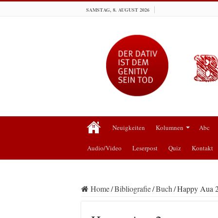
SAMSTAG, 8. AUGUST 2026
Neuigkeiten
Kolumnen
Abc
Audio/Video
Leserpost
Quiz
Kontakt
Home
/
Bibliografie
/
Buch
/
Happy Aua 