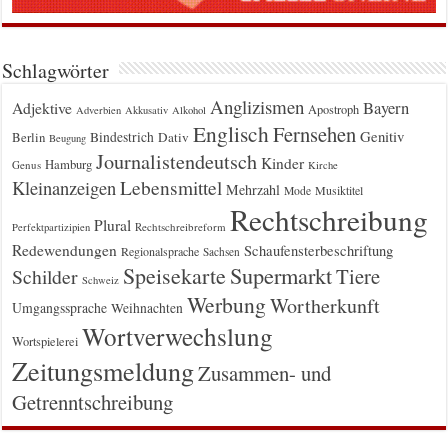
Schlagwörter
Anglizismen
Bayern
Adjektive
Apostroph
Adverbien
Akkusativ
Alkohol
Englisch
Fernsehen
Genitiv
Berlin
Bindestrich
Dativ
Beugung
Journalistendeutsch
Kinder
Hamburg
Genus
Kirche
Kleinanzeigen
Lebensmittel
Mehrzahl
Musiktitel
Mode
Rechtschreibung
Plural
Rechtschreibreform
Perfektpartizipien
Redewendungen
Schaufensterbeschriftung
Regionalsprache
Sachsen
Supermarkt
Speisekarte
Tiere
Schilder
Schweiz
Werbung
Wortherkunft
Umgangssprache
Weihnachten
Wortverwechslung
Wortspielerei
Zeitungsmeldung
Zusammen- und
Getrenntschreibung