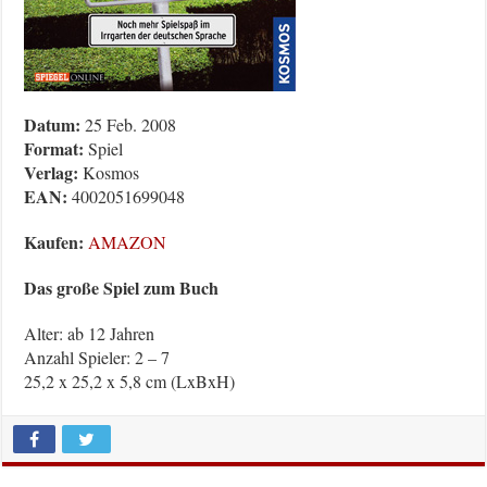
Datum:
25 Feb. 2008
Format:
Spiel
Verlag:
Kosmos
EAN:
4002051699048
Kaufen:
AMAZON
Das große Spiel zum Buch
Alter: ab 12 Jahren
Anzahl Spieler: 2 – 7
25,2 x 25,2 x 5,8 cm (LxBxH)