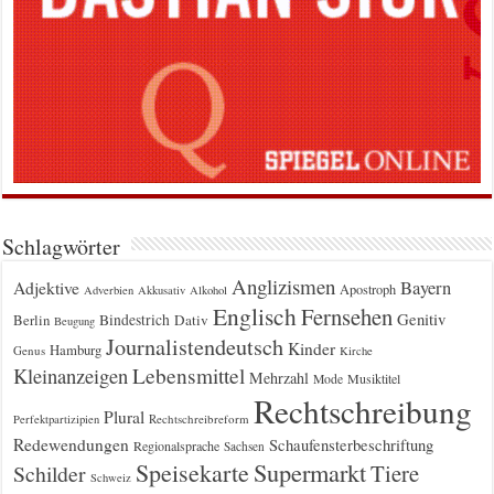
Schlagwörter
Anglizismen
Bayern
Adjektive
Apostroph
Adverbien
Akkusativ
Alkohol
Englisch
Fernsehen
Genitiv
Berlin
Bindestrich
Dativ
Beugung
Journalistendeutsch
Kinder
Hamburg
Genus
Kirche
Kleinanzeigen
Lebensmittel
Mehrzahl
Musiktitel
Mode
Rechtschreibung
Plural
Rechtschreibreform
Perfektpartizipien
Redewendungen
Schaufensterbeschriftung
Regionalsprache
Sachsen
Supermarkt
Speisekarte
Tiere
Schilder
Schweiz