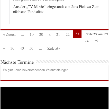
Aus der „TV Movie“, eingesandt von Jens Pielawa Zum
nächsten Fundstück
23
« Zuerst
...
10
20
«
21
22
Seite 23 von 121
24
25
»
30
40
50
...
Zuletzt»
Nächste Termine
Es gibt keine bevorstehenden Veranstaltungen.