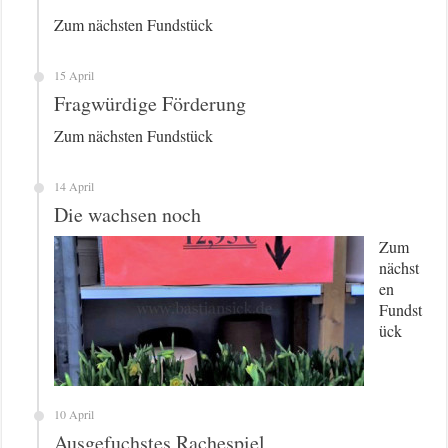
Zum nächsten Fundstück
15 April
Fragwürdige Förderung
Zum nächsten Fundstück
14 April
Die wachsen noch
Zum
nächst
en
Fundst
ück
10 April
Ausgefuchstes Rachespiel