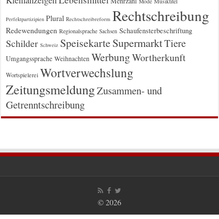
Mehrzahl
Musiktitel
Mode
Rechtschreibung
Plural
Rechtschreibreform
Perfektpartizipien
Redewendungen
Schaufensterbeschriftung
Regionalsprache
Sachsen
Supermarkt
Speisekarte
Tiere
Schilder
Schweiz
Werbung
Wortherkunft
Umgangssprache
Weihnachten
Wortverwechslung
Wortspielerei
Zeitungsmeldung
Zusammen- und
Getrenntschreibung
© 2026