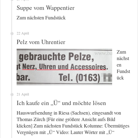
Suppe vom Wappentier
Zum nächsten Fundstück
22 April
Pelz vom Uhrentier
Zum
nächst
en
Fundst
ück
21 April
Ich kaufe ein „Ü“ und möchte lösen
Hauswurfsendung in Riesa (Sachsen), eingesandt von
Thomas Zürch [Für eine größere Ansicht aufs Bild
klicken] Zum nächsten Fundstück Kolumne: Übermütiges
Vergnügen mit „Ü“ Video: Lauter Wörter mit „Ü“