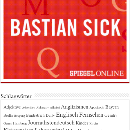
Schlagwörter
Anglizismen
Bayern
Adjektive
Apostroph
Adverbien
Akkusativ
Alkohol
Englisch
Fernsehen
Genitiv
Berlin
Bindestrich
Dativ
Beugung
Journalistendeutsch
Kinder
Hamburg
Genus
Kirche
Kleinanzeigen
Lebensmittel