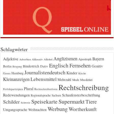
Schlagwörter
Anglizismen
Bayern
Adjektive
Apostroph
Adverbien
Akkusativ
Alkohol
Englisch
Fernsehen
Genitiv
Berlin
Bindestrich
Dativ
Beugung
Journalistendeutsch
Kinder
Hamburg
Genus
Kirche
Kleinanzeigen
Lebensmittel
Mehrzahl
Musiktitel
Mode
Rechtschreibung
Plural
Rechtschreibreform
Perfektpartizipien
Redewendungen
Schaufensterbeschriftung
Regionalsprache
Sachsen
Supermarkt
Speisekarte
Tiere
Schilder
Schweiz
Werbung
Wortherkunft
Umgangssprache
Weihnachten