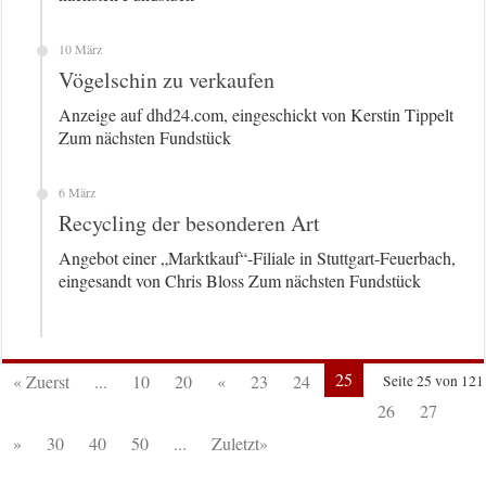
10 März
Vögelschin zu verkaufen
Anzeige auf dhd24.com, eingeschickt von Kerstin Tippelt
Zum nächsten Fundstück
6 März
Recycling der besonderen Art
Angebot einer „Marktkauf“-Filiale in Stuttgart-Feuerbach,
eingesandt von Chris Bloss Zum nächsten Fundstück
25
« Zuerst
...
10
20
«
23
24
Seite 25 von 121
26
27
»
30
40
50
...
Zuletzt»