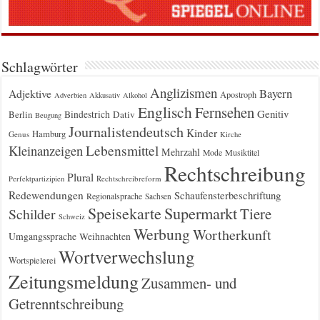
Schlagwörter
Anglizismen
Bayern
Adjektive
Apostroph
Adverbien
Akkusativ
Alkohol
Englisch
Fernsehen
Genitiv
Berlin
Bindestrich
Dativ
Beugung
Journalistendeutsch
Kinder
Hamburg
Genus
Kirche
Kleinanzeigen
Lebensmittel
Mehrzahl
Musiktitel
Mode
Rechtschreibung
Plural
Rechtschreibreform
Perfektpartizipien
Redewendungen
Schaufensterbeschriftung
Regionalsprache
Sachsen
Supermarkt
Speisekarte
Tiere
Schilder
Schweiz
Werbung
Wortherkunft
Umgangssprache
Weihnachten
Wortverwechslung
Wortspielerei
Zeitungsmeldung
Zusammen- und
Getrenntschreibung