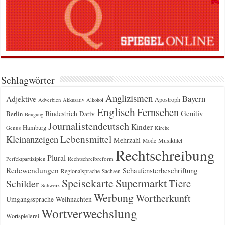
Schlagwörter
Anglizismen
Bayern
Adjektive
Apostroph
Adverbien
Akkusativ
Alkohol
Englisch
Fernsehen
Genitiv
Berlin
Bindestrich
Dativ
Beugung
Journalistendeutsch
Kinder
Hamburg
Genus
Kirche
Kleinanzeigen
Lebensmittel
Mehrzahl
Musiktitel
Mode
Rechtschreibung
Plural
Rechtschreibreform
Perfektpartizipien
Redewendungen
Schaufensterbeschriftung
Regionalsprache
Sachsen
Supermarkt
Speisekarte
Tiere
Schilder
Schweiz
Werbung
Wortherkunft
Umgangssprache
Weihnachten
Wortverwechslung
Wortspielerei