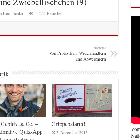
eine Zwiebelfischchen (9)
nen Kommentar
1,261 Besucher
Nächstes
Von Protestlern, Widerständlern
und Abweichlern
brik
 Genitiv & Co. –
Grippenalarm!
Vom 
timative Quiz-App
7. Dezember 2015
Nati
hema deutsche