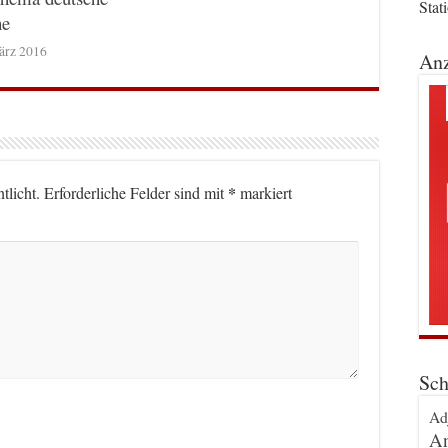
Stat
he
ärz 2016
Anz
*
tlicht.
Erforderliche Felder sind mit
markiert
Sch
Ad
An