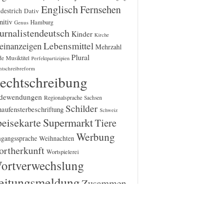
Englisch
Fernsehen
destrich
Dativ
itiv
Hamburg
Genus
urnalistendeutsch
Kinder
Kirche
einanzeigen
Lebensmittel
Mehrzahl
Plural
Musiktitel
de
Perfektpartizipien
htschreibreform
echtschreibung
dewendungen
Regionalsprache
Sachsen
Schilder
aufensterbeschriftung
Schweiz
Supermarkt
eisekarte
Tiere
Werbung
gangssprache
Weihnachten
rtherkunft
Wortspielerei
ortverwechslung
eitungsmeldung
Zusammen-
d Getrenntschreibung