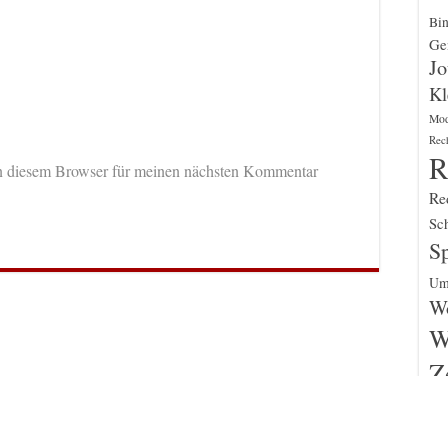
Bin
Gen
Jo
Kl
Mo
Rec
R
n diesem Browser für meinen nächsten Kommentar
Re
Sch
Sp
Um
Wo
W
Z
un