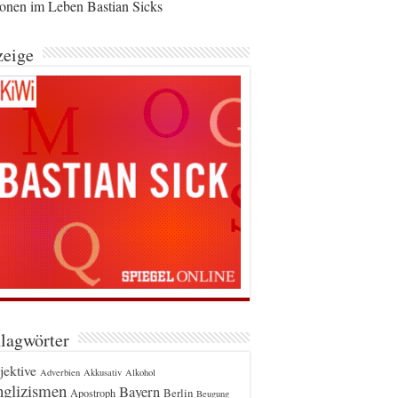
ionen im Leben Bastian Sicks
eige
lagwörter
jektive
Adverbien
Akkusativ
Alkohol
glizismen
Bayern
Berlin
Apostroph
Beugung