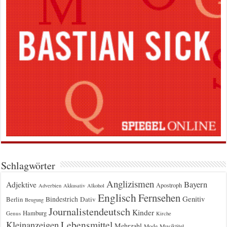
Schlagwörter
Anglizismen
Bayern
Adjektive
Apostroph
Adverbien
Akkusativ
Alkohol
Englisch
Fernsehen
Genitiv
Berlin
Bindestrich
Dativ
Beugung
Journalistendeutsch
Kinder
Hamburg
Genus
Kirche
Kleinanzeigen
Lebensmittel
Mehrzahl
Musiktitel
Mode