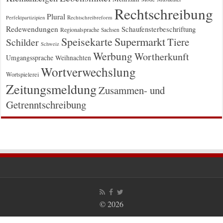
Rechtschreibung
Plural
Rechtschreibreform
Perfektpartizipien
Redewendungen
Schaufensterbeschriftung
Regionalsprache
Sachsen
Supermarkt
Speisekarte
Tiere
Schilder
Schweiz
Werbung
Wortherkunft
Umgangssprache
Weihnachten
Wortverwechslung
Wortspielerei
Zeitungsmeldung
Zusammen- und
Getrenntschreibung
© 2026