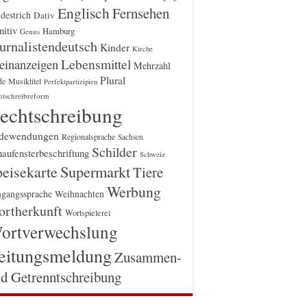
Englisch
Fernsehen
destrich
Dativ
itiv
Hamburg
Genus
urnalistendeutsch
Kinder
Kirche
einanzeigen
Lebensmittel
Mehrzahl
Plural
Musiktitel
de
Perfektpartizipien
htschreibreform
echtschreibung
dewendungen
Regionalsprache
Sachsen
Schilder
aufensterbeschriftung
Schweiz
Supermarkt
eisekarte
Tiere
Werbung
gangssprache
Weihnachten
rtherkunft
Wortspielerei
ortverwechslung
eitungsmeldung
Zusammen-
d Getrenntschreibung