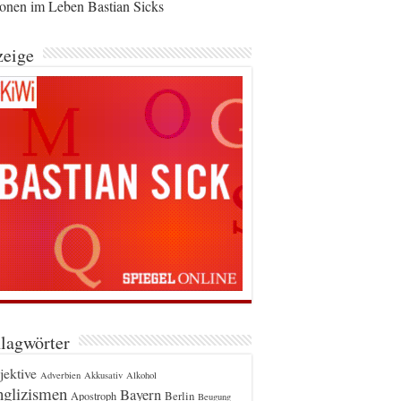
ionen im Leben Bastian Sicks
eige
lagwörter
jektive
Adverbien
Akkusativ
Alkohol
glizismen
Bayern
Berlin
Apostroph
Beugung