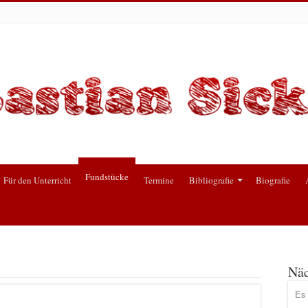
Fundstücke
Für den Unterricht
Termine
Bibliografie
Biografie
Näc
Es 