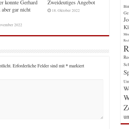
er konnte Gerhard
Zweideutiges Angebot
Bin
 aber gar nicht
18. Oktober 2022
Gen
Jo
ovember 2022
Kl
Mo
Rec
R
Re
Sch
*
tlicht.
Erforderliche Felder sind mit
markiert
Sp
Um
Wo
W
Z
un