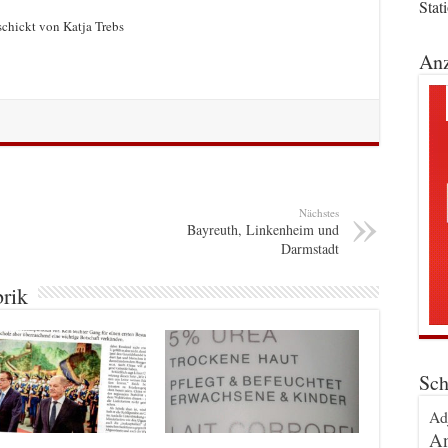
Stat
chickt von Katja Trebs
Anz
Nächstes
Bayreuth, Linkenheim und
Darmstadt
brik
Sch
Ad
An