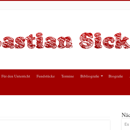
Für den Unterricht
Fundstücke
Termine
Bibliografie
Biografie
Näc
Es 