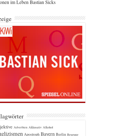
ionen im Leben Bastian Sicks
eige
lagwörter
jektive
Adverbien
Akkusativ
Alkohol
glizismen
Bayern
Berlin
Apostroph
Beugung