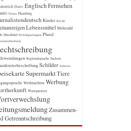
Englisch
Fernsehen
destrich
Dativ
itiv
Hamburg
Genus
urnalistendeutsch
Kinder
Kirche
einanzeigen
Lebensmittel
Mehrzahl
Plural
Musiktitel
de
Perfektpartizipien
htschreibreform
echtschreibung
dewendungen
Regionalsprache
Sachsen
Schilder
aufensterbeschriftung
Schweiz
Supermarkt
eisekarte
Tiere
Werbung
gangssprache
Weihnachten
rtherkunft
Wortspielerei
ortverwechslung
eitungsmeldung
Zusammen-
d Getrenntschreibung