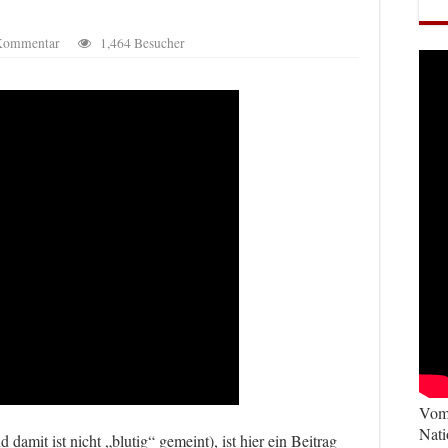
 Kommentar
1,464 Besucher
Vom 
Nati
 damit ist nicht „blutig“ gemeint), ist hier ein Beitrag