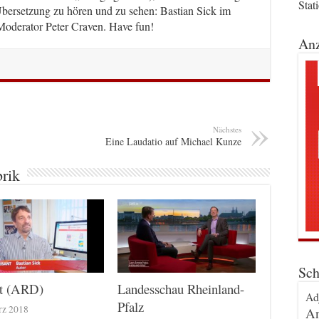
Stat
bersetzung zu hören und zu sehen: Bastian Sick im
Moderator Peter Craven. Have fun!
Anz
Nächstes
Eine Laudatio auf Michael Kunze
brik
Sch
nt (ARD)
Landesschau Rheinland-
Ad
Pfalz
rz 2018
An