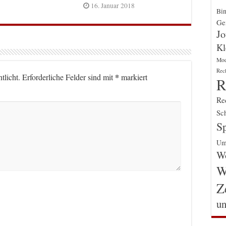
16. Januar 2018
Bin
Gen
Jo
Kl
Mo
Rec
*
tlicht.
Erforderliche Felder sind mit
markiert
R
Re
Sch
Sp
Um
Wo
W
Z
un