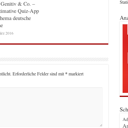
Stat
 Genitiv & Co. –
timative Quiz-App
Anz
hema deutsche
he
ärz 2016
*
tlicht.
Erforderliche Felder sind mit
markiert
Sch
Ad
An