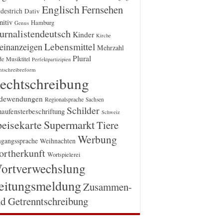
Englisch
Fernsehen
destrich
Dativ
itiv
Hamburg
Genus
urnalistendeutsch
Kinder
Kirche
einanzeigen
Lebensmittel
Mehrzahl
Plural
Musiktitel
de
Perfektpartizipien
htschreibreform
echtschreibung
dewendungen
Regionalsprache
Sachsen
Schilder
aufensterbeschriftung
Schweiz
Supermarkt
eisekarte
Tiere
Werbung
gangssprache
Weihnachten
rtherkunft
Wortspielerei
ortverwechslung
eitungsmeldung
Zusammen-
d Getrenntschreibung