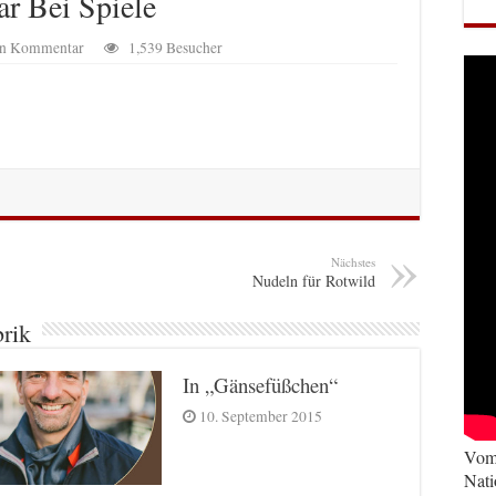
r Bei Spiele
nen Kommentar
1,539 Besucher
Nächstes
Nudeln für Rotwild
brik
In „Gänsefüßchen“
10. September 2015
Vom 
Nati