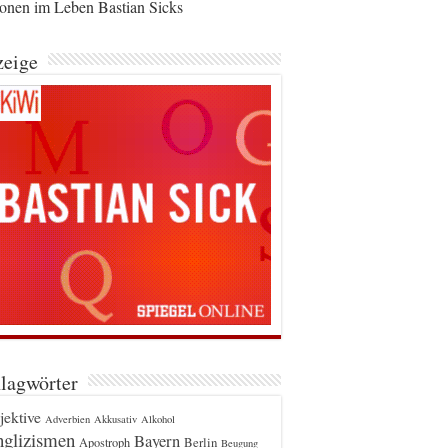
ionen im Leben Bastian Sicks
eige
lagwörter
jektive
Adverbien
Akkusativ
Alkohol
glizismen
Bayern
Berlin
Apostroph
Beugung