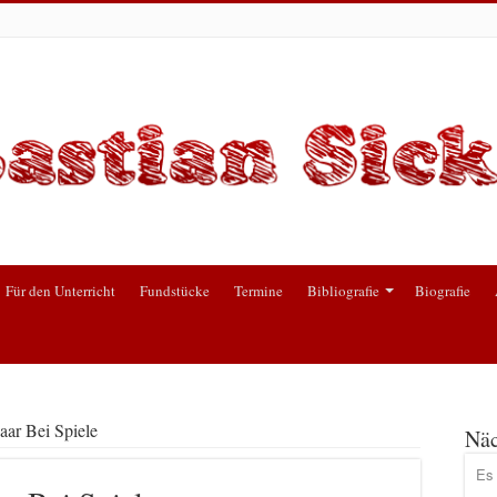
Für den Unterricht
Fundstücke
Termine
Bibliografie
Biografie
ar Bei Spiele
Näc
Es 