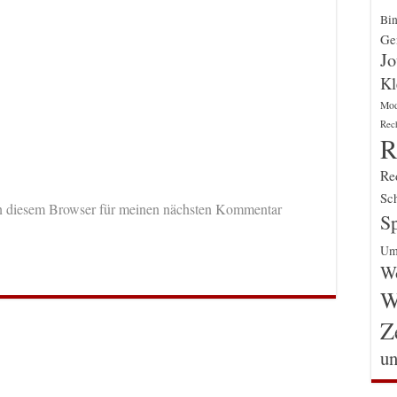
Bin
Gen
Jo
Kl
Mo
Rec
R
Re
Sch
n diesem Browser für meinen nächsten Kommentar
Sp
Um
Wo
W
Z
un