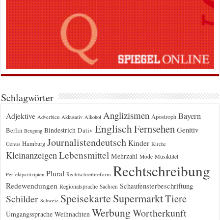
Schlagwörter
Anglizismen
Bayern
Adjektive
Apostroph
Adverbien
Akkusativ
Alkohol
Englisch
Fernsehen
Genitiv
Berlin
Bindestrich
Dativ
Beugung
Journalistendeutsch
Kinder
Hamburg
Genus
Kirche
Kleinanzeigen
Lebensmittel
Mehrzahl
Musiktitel
Mode
Rechtschreibung
Plural
Rechtschreibreform
Perfektpartizipien
Redewendungen
Schaufensterbeschriftung
Regionalsprache
Sachsen
Supermarkt
Speisekarte
Tiere
Schilder
Schweiz
Werbung
Wortherkunft
Umgangssprache
Weihnachten