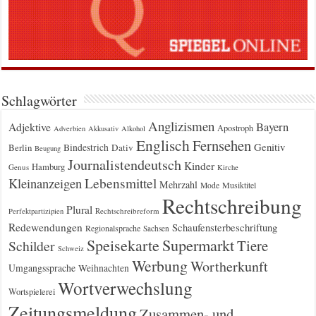
Schlagwörter
Anglizismen
Bayern
Adjektive
Apostroph
Adverbien
Akkusativ
Alkohol
Englisch
Fernsehen
Genitiv
Berlin
Bindestrich
Dativ
Beugung
Journalistendeutsch
Kinder
Hamburg
Genus
Kirche
Kleinanzeigen
Lebensmittel
Mehrzahl
Musiktitel
Mode
Rechtschreibung
Plural
Rechtschreibreform
Perfektpartizipien
Redewendungen
Schaufensterbeschriftung
Regionalsprache
Sachsen
Supermarkt
Speisekarte
Tiere
Schilder
Schweiz
Werbung
Wortherkunft
Umgangssprache
Weihnachten
Wortverwechslung
Wortspielerei
Zeitungsmeldung
Zusammen- und