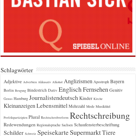
Schlagwörter
Anglizismen
Bayern
Adjektive
Apostroph
Adverbien
Akkusativ
Alkohol
Englisch
Fernsehen
Genitiv
Berlin
Bindestrich
Dativ
Beugung
Journalistendeutsch
Kinder
Hamburg
Genus
Kirche
Kleinanzeigen
Lebensmittel
Mehrzahl
Musiktitel
Mode
Rechtschreibung
Plural
Rechtschreibreform
Perfektpartizipien
Redewendungen
Schaufensterbeschriftung
Regionalsprache
Sachsen
Supermarkt
Speisekarte
Tiere
Schilder
Schweiz