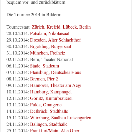
bequem vor- und zurückblättern.
Die Tournee 2014 in Bildern:
Tourneestart:
Zürich, Krefeld, Lübeck, Berlin
28.10.2014:
Potsdam, Nikolaisaal
29.10.2014:
Dresden, Alter Schlachthof
30.10.2014:
Ergolding, Bürgersaal
31.10.2014:
München, Freiheiz
02.11.2014: Bern, Theater National
06.11.2014:
Stade, Stadeum
07.11.2014:
Flensburg, Deutsches Haus
08.11.2014:
Bremen, Pier 2
09.11.2014:
Hannover, Theater am Aegi
10.11.2014:
Hamburg, Kampnagel
12.11.2014:
Görlitz, Kulturbrauerei
13.11.2014:
Fulda, Orangerie
14.11.2014:
Delbrück, Stadthalle
15.11.2014:
Würzburg, Saalbau Luisengarten
24.11.2014:
Balingen, Stadthalle
25.11.2014:
Frankfurt/Main, Alte Oper