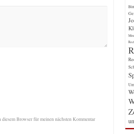
Bin
Gen
Jo
Kl
Mo
Rec
R
Re
Sch
Sp
Um
Wo
W
Z
n diesem Browser für meinen nächsten Kommentar
un