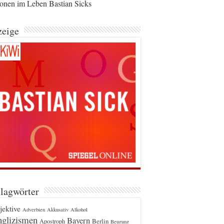
ionen im Leben Bastian Sicks
eige
lagwörter
jektive
Adverbien
Akkusativ
Alkohol
glizismen
Bayern
Berlin
Apostroph
Beugung