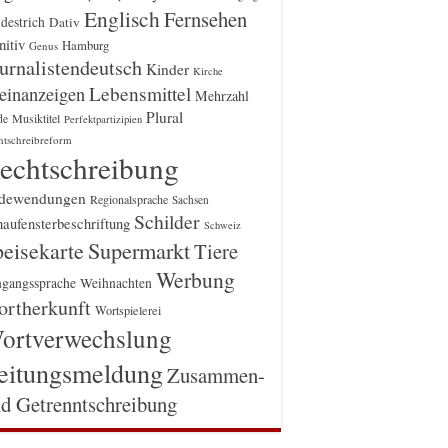
Englisch
Fernsehen
destrich
Dativ
itiv
Hamburg
Genus
urnalistendeutsch
Kinder
Kirche
einanzeigen
Lebensmittel
Mehrzahl
Plural
Musiktitel
de
Perfektpartizipien
htschreibreform
echtschreibung
dewendungen
Regionalsprache
Sachsen
Schilder
aufensterbeschriftung
Schweiz
Supermarkt
eisekarte
Tiere
Werbung
gangssprache
Weihnachten
rtherkunft
Wortspielerei
ortverwechslung
eitungsmeldung
Zusammen-
d Getrenntschreibung