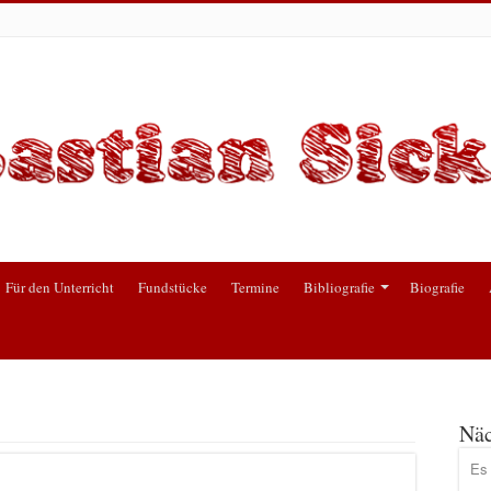
Für den Unterricht
Fundstücke
Termine
Bibliografie
Biografie
Näc
Es 