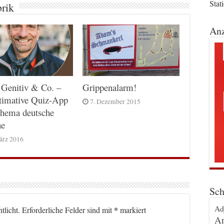
Stat
brik
Anz
 Genitiv & Co. –
Grippenalarm!
timative Quiz-App
7. Dezember 2015
hema deutsche
he
ärz 2016
Sch
Ad
*
tlicht.
Erforderliche Felder sind mit
markiert
An