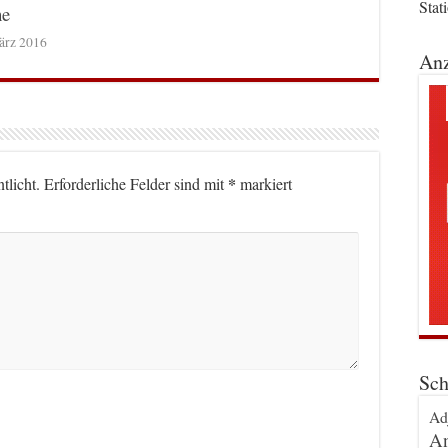
Stat
he
ärz 2016
Anz
*
tlicht.
Erforderliche Felder sind mit
markiert
Sch
Ad
An