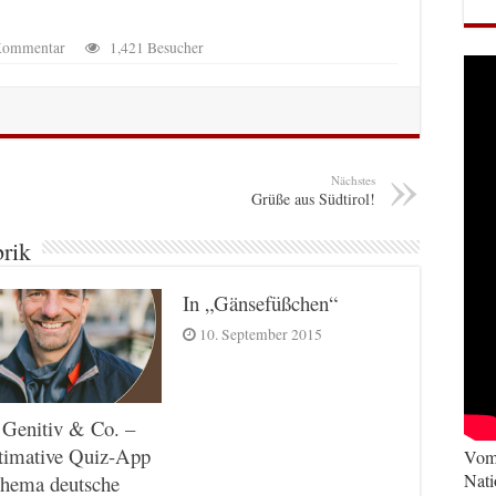
 Kommentar
1,421 Besucher
Nächstes
Grüße aus Südtirol!
brik
In „Gänsefüßchen“
10. September 2015
 Genitiv & Co. –
timative Quiz-App
Vom 
Nati
hema deutsche