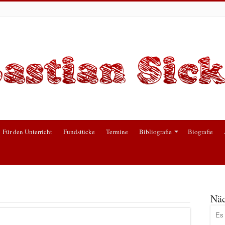
Für den Unterricht
Fundstücke
Termine
Bibliografie
Biografie
Näc
Es 