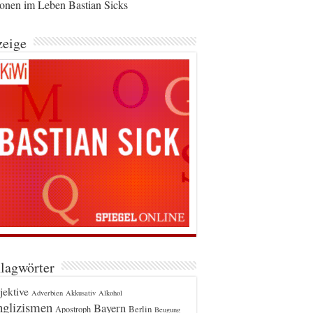
ionen im Leben Bastian Sicks
eige
lagwörter
jektive
Adverbien
Akkusativ
Alkohol
glizismen
Bayern
Berlin
Apostroph
Beugung