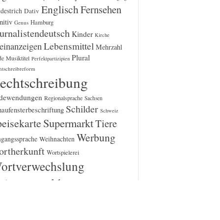
Englisch
Fernsehen
destrich
Dativ
itiv
Hamburg
Genus
urnalistendeutsch
Kinder
Kirche
einanzeigen
Lebensmittel
Mehrzahl
Plural
Musiktitel
de
Perfektpartizipien
htschreibreform
echtschreibung
dewendungen
Regionalsprache
Sachsen
Schilder
aufensterbeschriftung
Schweiz
Supermarkt
eisekarte
Tiere
Werbung
gangssprache
Weihnachten
rtherkunft
Wortspielerei
ortverwechslung
eitungsmeldung
Zusammen-
d Getrenntschreibung