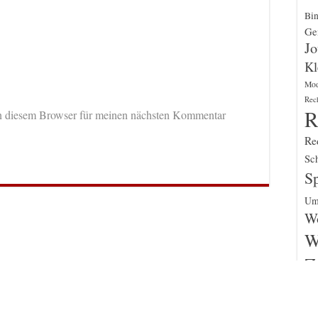
Bin
Gen
Jo
Kl
Mo
Rec
R
n diesem Browser für meinen nächsten Kommentar
Re
Sch
Sp
Um
Wo
W
Z
un