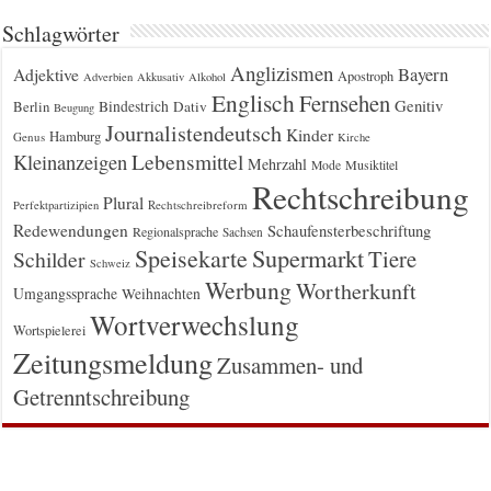
Schlagwörter
Anglizismen
Bayern
Adjektive
Apostroph
Adverbien
Akkusativ
Alkohol
Englisch
Fernsehen
Genitiv
Berlin
Bindestrich
Dativ
Beugung
Journalistendeutsch
Kinder
Hamburg
Genus
Kirche
Kleinanzeigen
Lebensmittel
Mehrzahl
Musiktitel
Mode
Rechtschreibung
Plural
Rechtschreibreform
Perfektpartizipien
Redewendungen
Schaufensterbeschriftung
Regionalsprache
Sachsen
Supermarkt
Speisekarte
Tiere
Schilder
Schweiz
Werbung
Wortherkunft
Umgangssprache
Weihnachten
Wortverwechslung
Wortspielerei
Zeitungsmeldung
Zusammen- und
Getrenntschreibung