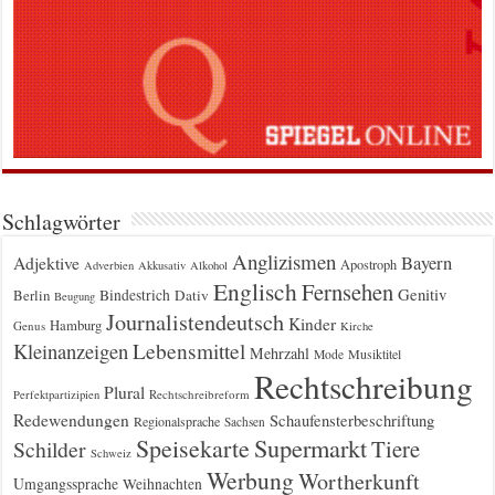
Schlagwörter
Anglizismen
Bayern
Adjektive
Apostroph
Adverbien
Akkusativ
Alkohol
Englisch
Fernsehen
Genitiv
Berlin
Bindestrich
Dativ
Beugung
Journalistendeutsch
Kinder
Hamburg
Genus
Kirche
Kleinanzeigen
Lebensmittel
Mehrzahl
Musiktitel
Mode
Rechtschreibung
Plural
Rechtschreibreform
Perfektpartizipien
Redewendungen
Schaufensterbeschriftung
Regionalsprache
Sachsen
Supermarkt
Speisekarte
Tiere
Schilder
Schweiz
Werbung
Wortherkunft
Umgangssprache
Weihnachten