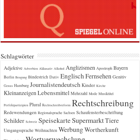
Schlagwörter
Anglizismen
Bayern
Adjektive
Apostroph
Adverbien
Akkusativ
Alkohol
Englisch
Fernsehen
Genitiv
Berlin
Bindestrich
Dativ
Beugung
Journalistendeutsch
Kinder
Hamburg
Genus
Kirche
Kleinanzeigen
Lebensmittel
Mehrzahl
Musiktitel
Mode
Rechtschreibung
Plural
Rechtschreibreform
Perfektpartizipien
Redewendungen
Schaufensterbeschriftung
Regionalsprache
Sachsen
Supermarkt
Speisekarte
Tiere
Schilder
Schweiz
Werbung
Wortherkunft
Umgangssprache
Weihnachten
Wortverwechslung