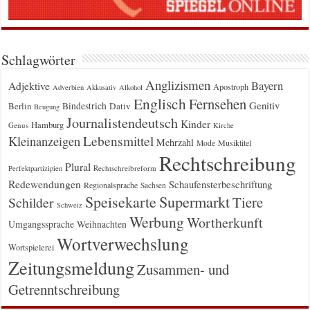
Schlagwörter
Anglizismen
Bayern
Adjektive
Apostroph
Adverbien
Akkusativ
Alkohol
Englisch
Fernsehen
Genitiv
Berlin
Bindestrich
Dativ
Beugung
Journalistendeutsch
Kinder
Hamburg
Genus
Kirche
Kleinanzeigen
Lebensmittel
Mehrzahl
Musiktitel
Mode
Rechtschreibung
Plural
Rechtschreibreform
Perfektpartizipien
Redewendungen
Schaufensterbeschriftung
Regionalsprache
Sachsen
Supermarkt
Speisekarte
Tiere
Schilder
Schweiz
Werbung
Wortherkunft
Umgangssprache
Weihnachten
Wortverwechslung
Wortspielerei
Zeitungsmeldung
Zusammen- und
Getrenntschreibung