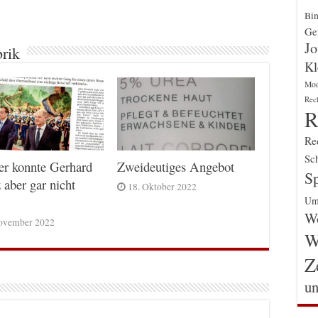
Bin
Gen
Jo
brik
Kl
Mo
Rec
R
Re
Sch
er konnte Gerhard
Zweideutiges Angebot
Sp
 aber gar nicht
18. Oktober 2022
Um
Wo
ovember 2022
W
Z
un