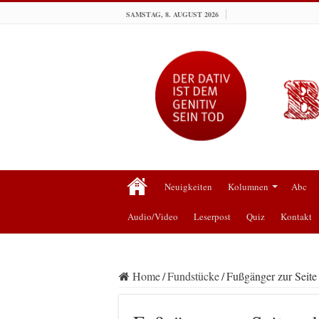
SAMSTAG, 8. AUGUST 2026
Neuigkeiten
Kolumnen
Abc
Audio/Video
Leserpost
Quiz
Kontakt
Home
/
Fundstücke
/
Fußgänger zur Seite