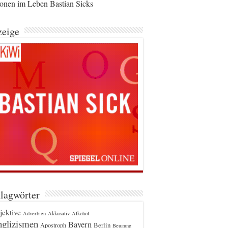
ionen im Leben Bastian Sicks
eige
lagwörter
jektive
Adverbien
Akkusativ
Alkohol
glizismen
Bayern
Berlin
Apostroph
Beugung