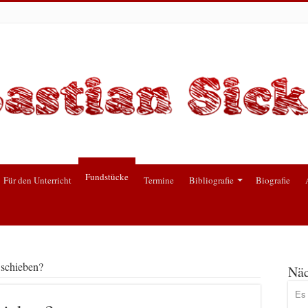
Fundstücke
Für den Unterricht
Termine
Bibliografie
Biografie
 schieben?
Näc
Es 