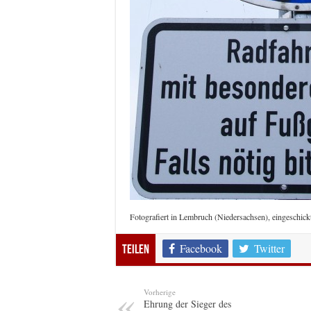
Fotografiert in Lembruch (Niedersachsen), eingeschick
Facebook
Twitter
Teilen
Vorherige
Ehrung der Sieger des