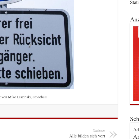
Stat
Anz
t von Mike Leszinski, Stoltebüll
Sch
Ad
Nächstes
An
Alle bilden sich vort