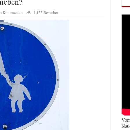
hieben?
nen Kommentar
1,155 Besucher
Vom 
Nati