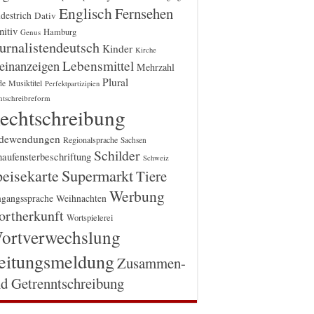
Englisch
Fernsehen
destrich
Dativ
itiv
Hamburg
Genus
urnalistendeutsch
Kinder
Kirche
einanzeigen
Lebensmittel
Mehrzahl
Plural
Musiktitel
de
Perfektpartizipien
htschreibreform
echtschreibung
dewendungen
Regionalsprache
Sachsen
Schilder
aufensterbeschriftung
Schweiz
Supermarkt
eisekarte
Tiere
Werbung
gangssprache
Weihnachten
rtherkunft
Wortspielerei
ortverwechslung
eitungsmeldung
Zusammen-
d Getrenntschreibung