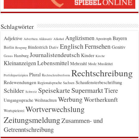
Schlagwörter
Anglizismen
Bayern
Adjektive
Apostroph
Adverbien
Akkusativ
Alkohol
Englisch
Fernsehen
Genitiv
Berlin
Bindestrich
Dativ
Beugung
Journalistendeutsch
Kinder
Hamburg
Genus
Kirche
Kleinanzeigen
Lebensmittel
Mehrzahl
Musiktitel
Mode
Rechtschreibung
Plural
Rechtschreibreform
Perfektpartizipien
Redewendungen
Schaufensterbeschriftung
Regionalsprache
Sachsen
Supermarkt
Speisekarte
Tiere
Schilder
Schweiz
Werbung
Wortherkunft
Umgangssprache
Weihnachten
Wortverwechslung
Wortspielerei
Zeitungsmeldung
Zusammen- und
Getrenntschreibung