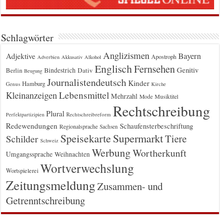
Schlagwörter
Anglizismen
Bayern
Adjektive
Apostroph
Adverbien
Akkusativ
Alkohol
Englisch
Fernsehen
Genitiv
Berlin
Bindestrich
Dativ
Beugung
Journalistendeutsch
Kinder
Hamburg
Genus
Kirche
Kleinanzeigen
Lebensmittel
Mehrzahl
Musiktitel
Mode
Rechtschreibung
Plural
Rechtschreibreform
Perfektpartizipien
Redewendungen
Schaufensterbeschriftung
Regionalsprache
Sachsen
Supermarkt
Speisekarte
Tiere
Schilder
Schweiz
Werbung
Wortherkunft
Umgangssprache
Weihnachten
Wortverwechslung
Wortspielerei
Zeitungsmeldung
Zusammen- und
Getrenntschreibung