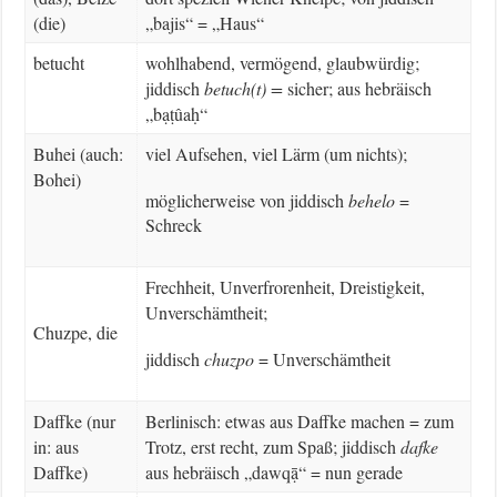
(die)
„bajis“ = „Haus“
betucht
wohlhabend, vermögend, glaubwürdig;
jiddisch
betuch(t) =
sicher; aus hebräisch
„bạṭûaḥ“
Buhei (auch:
viel Aufsehen, viel Lärm (um nichts);
Bohei)
möglicherweise von jiddisch
behelo
=
Schreck
Frechheit, Unverfrorenheit, Dreistigkeit,
Unverschämtheit;
Chuzpe, die
jiddisch
chuzpo
= Unverschämtheit
Daffke (nur
Berlinisch: etwas aus Daffke machen = zum
in: aus
Trotz, erst recht, zum Spaß; jiddisch
dafke
Daffke)
aus hebräisch „dawqạ̄“ = nun gerade