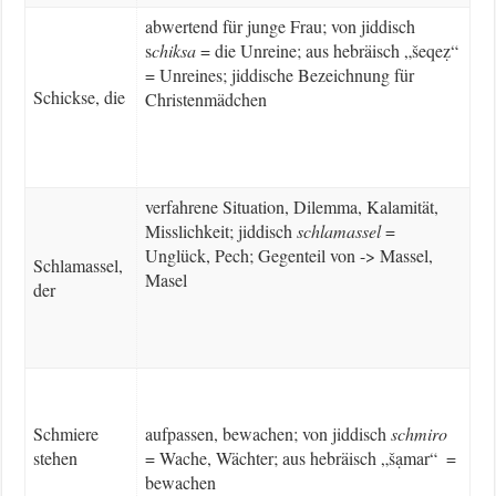
abwertend für junge Frau; von jiddisch
s
chiksa
= die Unreine; aus hebräisch „šeqeẓ“
= Unreines; jiddische Bezeichnung für
Schickse, die
Christenmädchen
verfahrene Situation, Dilemma, Kalamität,
Misslichkeit; jiddisch
schlamassel
=
Unglück, Pech; Gegenteil von -> Massel,
Schlamassel,
Masel
der
Schmiere
aufpassen, bewachen; von jiddisch
schmiro
stehen
= Wache, Wächter; aus hebräisch „šạmar“ =
bewachen