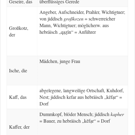
Geseire, das
überflüssiges Gerede
Angeber, Aufschneider, Prahler, Wichtigtuer;
von jiddisch
großkozen
= schwerreicher
Mann, Wichtigtuer; möglicherw. aus
Großkotz,
hebräisch „qạẕîn“ = Anführer
der
Mädchen, junge Frau
Ische, die
abgelegene, langweilige Ortschaft, Kuhdorf,
Kaff, das
Nest; jiddisch kefar aus hebräisch „kĕfạr“ =
Dorf
Dummkopf, blöder Mensch; jiddisch
kapher
= Bauer, zu hebräisch „kĕfạr“ = Dorf
Kaffer, der