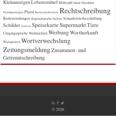
Kleinanzeigen
Lebensmittel
Mehrzahl
Musiktitel
Mode
Rechtschreibung
Plural
Rechtschreibreform
Perfektpartizipien
Redewendungen
Schaufensterbeschriftung
Regionalsprache
Sachsen
Supermarkt
Speisekarte
Tiere
Schilder
Schweiz
Werbung
Wortherkunft
Umgangssprache
Weihnachten
Wortverwechslung
Wortspielerei
Zeitungsmeldung
Zusammen- und
Getrenntschreibung
© 2026