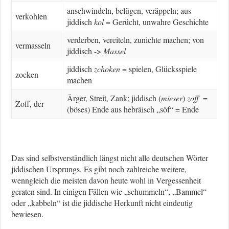
anschwindeln, belügen, veräppeln; aus
verkohlen
jiddisch
kol
= Gerücht, unwahre Geschichte
verderben, vereiteln, zunichte machen; von
vermasseln
jiddisch ->
Massel
jiddisch
zchoken
= spielen, Glücksspiele
zocken
machen
Ärger, Streit, Zank; jiddisch (
mieser
)
zoff
=
Zoff, der
(böses) Ende aus hebräisch „sôf“ = Ende
Das sind selbstverständlich längst nicht alle deutschen Wörter
jiddischen Ursprungs. Es gibt noch zahlreiche weitere,
wenngleich die meisten davon heute wohl in Vergessenheit
geraten sind. In einigen Fällen wie „schummeln“, „Bammel“
oder „kabbeln“ ist die jiddische Herkunft nicht eindeutig
bewiesen.