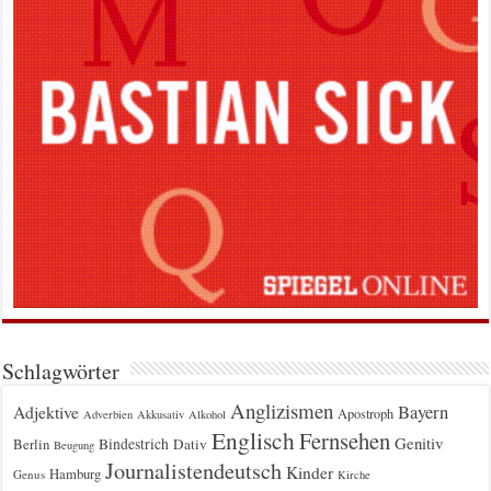
Schlagwörter
Anglizismen
Bayern
Adjektive
Apostroph
Adverbien
Akkusativ
Alkohol
Englisch
Fernsehen
Genitiv
Berlin
Bindestrich
Dativ
Beugung
Journalistendeutsch
Kinder
Hamburg
Genus
Kirche