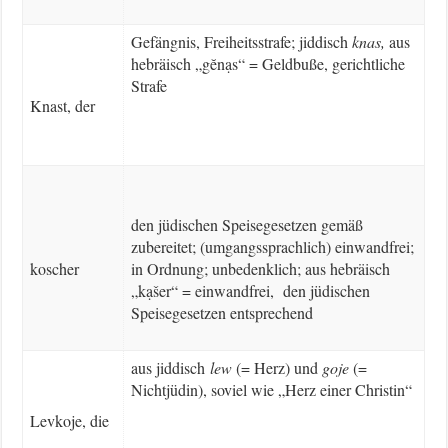
Gefängnis, Freiheitsstrafe; jiddisch
knas,
aus
hebräisch „gĕnạs“ = Geldbuße, gerichtliche
Strafe
Knast, der
den jüdischen Speisegesetzen gemäß
zubereitet; (umgangssprachlich) einwandfrei;
koscher
in Ordnung; unbedenklich; aus hebräisch
„kạšer“ = einwandfrei, den jüdischen
Speisegesetzen entsprechend
aus jiddisch
lew
(= Herz) und
goje
(=
Nichtjüdin), soviel wie „Herz einer Christin“
Levkoje, die