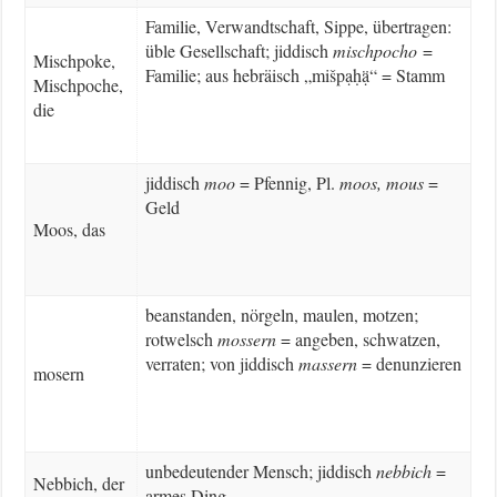
Familie, Verwandtschaft, Sippe, übertragen:
üble Gesellschaft; jiddisch
mischpocho
=
Mischpoke,
Familie; aus hebräisch „mišpạḥạ̈“ = Stamm
Mischpoche,
die
jiddisch
moo
= Pfennig, Pl.
moos, mous
=
Geld
Moos, das
beanstanden, nörgeln, maulen, motzen;
rotwelsch
mossern
= angeben, schwatzen,
verraten; von jiddisch
massern
= denunzieren
mosern
unbedeutender Mensch; jiddisch
nebbich
=
Nebbich, der
armes Ding