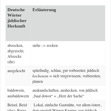
Deutsche
Erläuterung
Wörter
jiddischer
Herkunft
abzocken,
siehe –> zocken
abgezockt,
Abzocke
(die)
spitzfindig, schlau, gut vorbereitet; jiddisch
ausgekocht
kochenem =
sich vergewissern, vorbereiten,
planen
baldowern,
auskundschaften, aushecken, von jiddisch
ausbaldowern
„baal dowor“ = „Herr der Sache“
Beisel, Beisl
Lokal, einfache Gaststätte, vor allem österr.,
(das), Beize
dort speziell Wiener Kneipe; von jiddisch