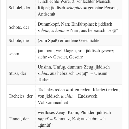
1. schlechte Ware, 2. schlechter Mensch,
Schofel, der
Rüpel; jiddisch
schophel =
gemeine Person,
Antisemit
Dummkopf, Narr, Einfaltspinsel; jiddisch
Schote, der
schōte
,
schaute
= Narr; aus hebräisch „šôṭę̈“
Schote, die
(zum Spaß) erfundene Geschichte
jammern, wehklagen, von jiddisch
gesera;
seiern
siehe -> Geseier, Geseire
Unsinn, Unfug, dummes Zeug; jiddisch
Stuss, der
schtus
aus hebräisch „šěṭûṯ“ = Unsinn,
Torheit
Tacheles reden = offen reden, Klartext reden;
Tacheles, der
von jiddisch
tachlis
= Endzweck,
Vollkommenheit
wertloses Zeug, Kram, Plunder; jiddisch
Tinnef, der
tinnef
= Schmutz, Kot; aus hebräisch
„ṭinnûf“