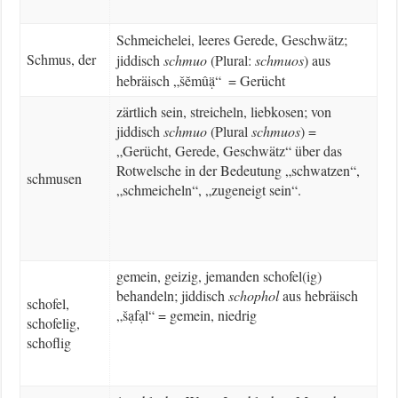
Schmeichelei, leeres Gerede, Geschwätz;
Schmus, der
jiddisch
schmuo
(Plural:
schmuos
) aus
hebräisch „šĕmûạ̈“ = Gerücht
zärtlich sein, streicheln, liebkosen; von
jiddisch
schmuo
(Plural
schmuos
) =
„Gerücht, Gerede, Geschwätz“ über das
Rotwelsche in der Bedeutung „schwatzen“,
schmusen
„schmeicheln“, „zugeneigt sein“.
gemein, geizig, jemanden schofel(ig)
behandeln; jiddisch
schophol
aus hebräisch
schofel,
„šạfạl“ = gemein, niedrig
schofelig,
schoflig