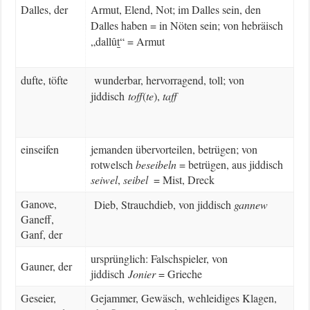
Dalles, der
Armut, Elend, Not; im Dalles sein, den
Dalles haben = in Nöten sein; von hebräisch
„dallûṯ“ = Armut
dufte, töfte
wunderbar, hervorragend, toll; von
jiddisch
toff
(
te
),
taff
einseifen
jemanden übervorteilen, betrügen; von
rotwelsch
beseibeln
= betrügen, aus jiddisch
seiwel
,
seibel
= Mist, Dreck
Ganove,
Dieb, Strauchdieb, von jiddisch
gannew
Ganeff,
Ganf, der
ursprünglich: Falschspieler, von
Gauner, der
jiddisch
Jonier
= Grieche
Geseier,
Gejammer, Gewäsch, wehleidiges Klagen,