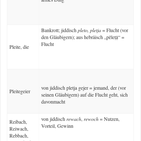
Bankrott; jiddisch
pleto, pletja
= Flucht (vor
den Gläubigern); aus hebräisch „pĕleṭạ̈“ =
Flucht
Pleite, die
von jiddisch pletja gejer = jemand, der (vor
Pleitegeier
seinen Gläubigern) auf die Flucht geht, sich
davonmacht
von jiddisch
rewach
,
rewoch
= Nutzen,
Reibach,
Vorteil, Gewinn
Reiwach,
Rebbach,