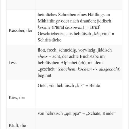
heimliches Schreiben eines Häftlings an
Mithäftlinge oder nach draußen; jiddisch
kessaw
(Plural
kessowim
) = Brief,
Kassiber, der
Geschriebenes; aus hebräisch „kĕṯạvîm“ =
Schriftstücke
flott, frech, schneidig, vorwitzig; jiddisch
chess
= acht, der achte Buchstabe im
kess
hebräischen Alphabet (ch), mit dem
„gescheit“ (
chochem, kochem -> ausgekocht
)
beginnt
Geld, von hebräisch „kis“ = Beute
Kies, der
von hebräisch „qĕlippä“ = „Schale, Rinde“
Kluft, die