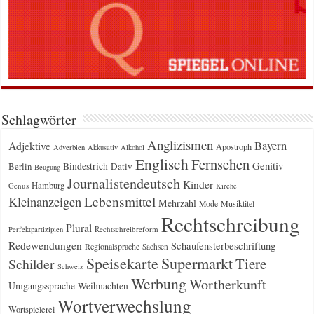
Schlagwörter
Anglizismen
Bayern
Adjektive
Apostroph
Adverbien
Akkusativ
Alkohol
Englisch
Fernsehen
Genitiv
Berlin
Bindestrich
Dativ
Beugung
Journalistendeutsch
Kinder
Hamburg
Genus
Kirche
Kleinanzeigen
Lebensmittel
Mehrzahl
Musiktitel
Mode
Rechtschreibung
Plural
Rechtschreibreform
Perfektpartizipien
Redewendungen
Schaufensterbeschriftung
Regionalsprache
Sachsen
Supermarkt
Speisekarte
Tiere
Schilder
Schweiz
Werbung
Wortherkunft
Umgangssprache
Weihnachten
Wortverwechslung
Wortspielerei