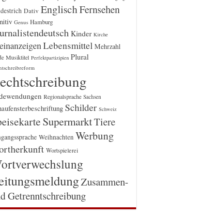
Englisch
Fernsehen
destrich
Dativ
itiv
Hamburg
Genus
urnalistendeutsch
Kinder
Kirche
einanzeigen
Lebensmittel
Mehrzahl
Plural
Musiktitel
de
Perfektpartizipien
htschreibreform
echtschreibung
dewendungen
Regionalsprache
Sachsen
Schilder
aufensterbeschriftung
Schweiz
Supermarkt
eisekarte
Tiere
Werbung
gangssprache
Weihnachten
rtherkunft
Wortspielerei
ortverwechslung
eitungsmeldung
Zusammen-
d Getrenntschreibung