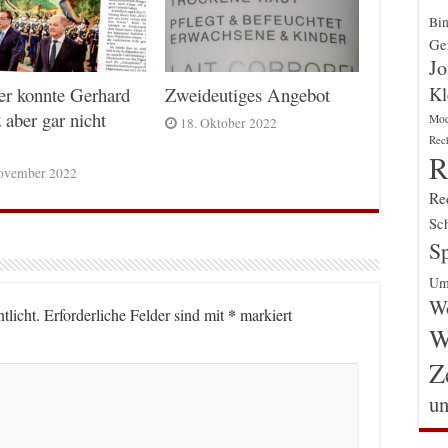
Bin
Gen
Jo
Kl
er konnte Gerhard
Zweideutiges Angebot
 aber gar nicht
Mo
18. Oktober 2022
Rec
R
ovember 2022
Re
Sch
Sp
Um
Wo
*
tlicht.
Erforderliche Felder sind mit
markiert
W
Z
un