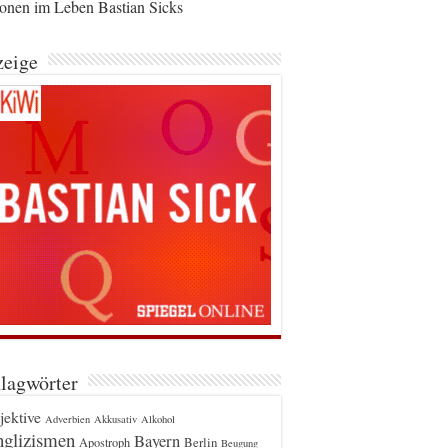
ionen im Leben Bastian Sicks
eige
lagwörter
jektive
Adverbien
Akkusativ
Alkohol
glizismen
Bayern
Berlin
Apostroph
Beugung