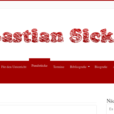
Fundstücke
Für den Unterricht
Termine
Bibliografie
Biografie
Näc
Es 