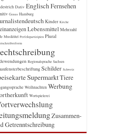
Englisch
Fernsehen
destrich
Dativ
itiv
Hamburg
Genus
urnalistendeutsch
Kinder
Kirche
einanzeigen
Lebensmittel
Mehrzahl
Plural
Musiktitel
de
Perfektpartizipien
htschreibreform
echtschreibung
dewendungen
Regionalsprache
Sachsen
Schilder
aufensterbeschriftung
Schweiz
Supermarkt
eisekarte
Tiere
Werbung
gangssprache
Weihnachten
rtherkunft
Wortspielerei
ortverwechslung
eitungsmeldung
Zusammen-
d Getrenntschreibung