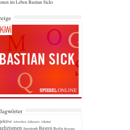
ionen im Leben Bastian Sicks
eige
lagwörter
jektive
Adverbien
Akkusativ
Alkohol
glizismen
Bayern
Berlin
Apostroph
Beugung