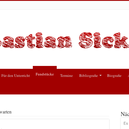
Fundstücke
Für den Unterricht
Termine
Bibliografie
Biografie
warten
Näc
Es 