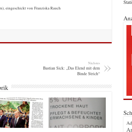
Stat
rn), eingeschickt von Franziska Rauch
Anz
Nächstes
Bastian Sick: „Das Elend mit dem
Binde Strich“
brik
Sch
Ad
An