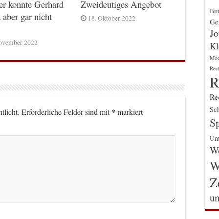
er konnte Gerhard
Zweideutiges Angebot
Bin
 aber gar nicht
18. Oktober 2022
Gen
Jo
ovember 2022
Kl
Mo
Rec
R
Re
Sch
*
tlicht.
Erforderliche Felder sind mit
markiert
Sp
Um
Wo
W
Z
un