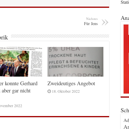
Stat
Anz
Nächstes
Für Jens
brik
er konnte Gerhard
Zweideutiges Angebot
 aber gar nicht
18. Oktober 2022
ovember 2022
Sch
Ad
An