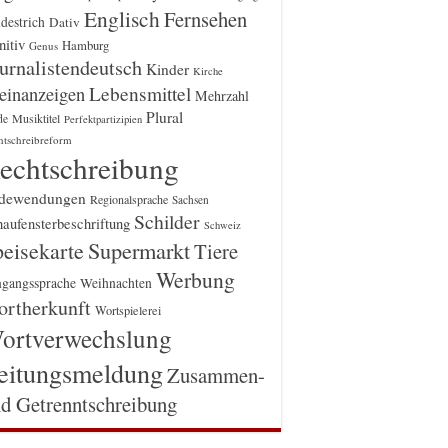
Englisch
Fernsehen
destrich
Dativ
itiv
Hamburg
Genus
urnalistendeutsch
Kinder
Kirche
einanzeigen
Lebensmittel
Mehrzahl
Plural
Musiktitel
de
Perfektpartizipien
htschreibreform
echtschreibung
dewendungen
Regionalsprache
Sachsen
Schilder
aufensterbeschriftung
Schweiz
Supermarkt
eisekarte
Tiere
Werbung
gangssprache
Weihnachten
rtherkunft
Wortspielerei
ortverwechslung
eitungsmeldung
Zusammen-
d Getrenntschreibung