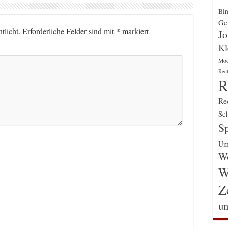
Bin
Gen
*
tlicht.
Erforderliche Felder sind mit
markiert
Jo
Kl
Mo
Rec
R
Re
Sch
Sp
Um
Wo
W
Z
un