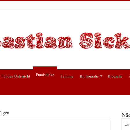
Fundstücke
Für den Unterricht
Termine
Bibliografie
Biografie
Wagen
Näc
Es 