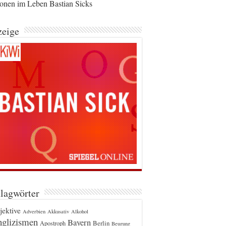
ionen im Leben Bastian Sicks
eige
lagwörter
jektive
Adverbien
Akkusativ
Alkohol
glizismen
Bayern
Berlin
Apostroph
Beugung