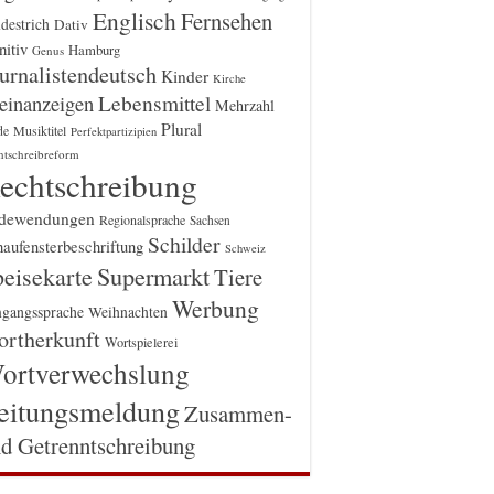
Englisch
Fernsehen
destrich
Dativ
itiv
Hamburg
Genus
urnalistendeutsch
Kinder
Kirche
einanzeigen
Lebensmittel
Mehrzahl
Plural
Musiktitel
de
Perfektpartizipien
htschreibreform
echtschreibung
dewendungen
Regionalsprache
Sachsen
Schilder
aufensterbeschriftung
Schweiz
Supermarkt
eisekarte
Tiere
Werbung
gangssprache
Weihnachten
rtherkunft
Wortspielerei
ortverwechslung
eitungsmeldung
Zusammen-
d Getrenntschreibung