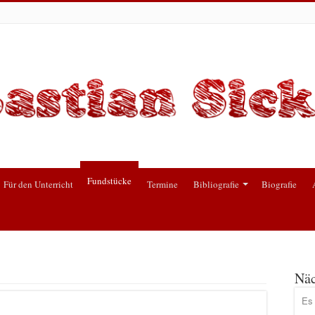
Fundstücke
Für den Unterricht
Termine
Bibliografie
Biografie
Näc
Es 