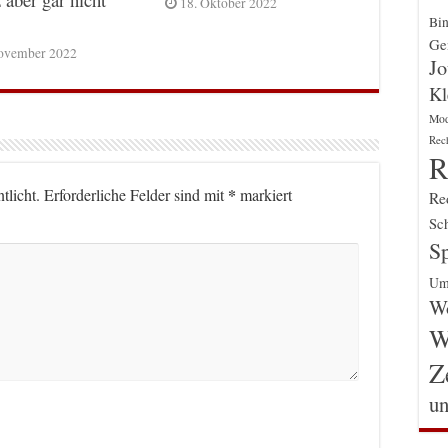
18. Oktober 2022
Bin
Gen
ovember 2022
Jo
Kl
Mo
Rec
R
*
tlicht.
Erforderliche Felder sind mit
markiert
Re
Sch
Sp
Um
Wo
W
Z
un