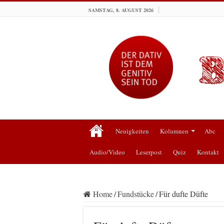
SAMSTAG, 8. AUGUST 2026
Neuigkeiten
Kolumnen
Abc
Audio/Video
Leserpost
Quiz
Kontakt
Home
/
Fundstücke
/
Für dufte Düfte