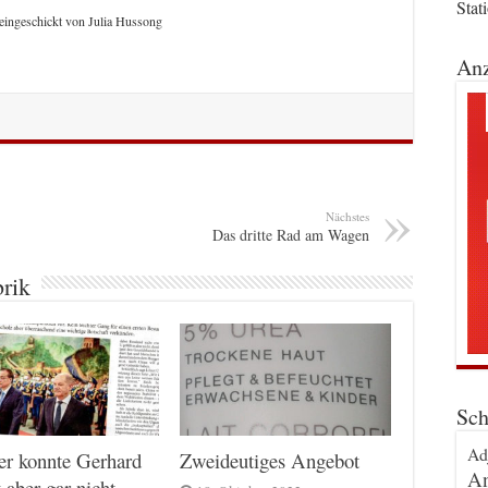
Stat
eingeschickt von Julia Hussong
Anz
Nächstes
Das dritte Rad am Wagen
brik
Sch
Ad
er konnte Gerhard
Zweideutiges Angebot
An
 aber gar nicht