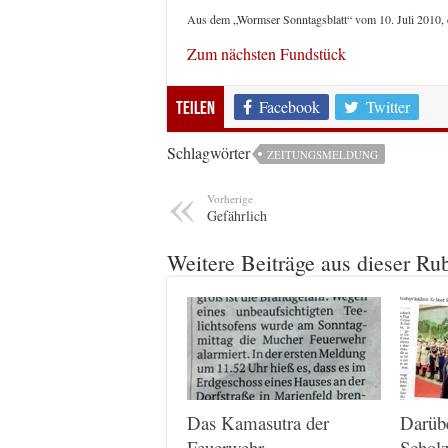
Aus dem „Wormser Sonntagsblatt“ vom 10. Juli 2010, 
Zum nächsten Fundstück
Facebook
Twitter
Teilen
Schlagwörter
ZEITUNGSMELDUNG
Vorherige
Gefährlich
Weitere Beiträge aus dieser Ru
Das Kamasutra der
Darüb
Feuerwehr
Scholz