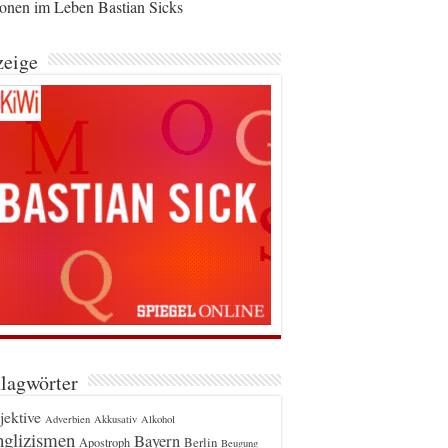
ionen im Leben Bastian Sicks
eige
lagwörter
jektive
Adverbien
Akkusativ
Alkohol
glizismen
Bayern
Berlin
Apostroph
Beugung